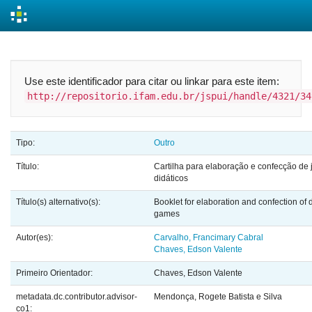
Skip
navigation
Use este identificador para citar ou linkar para este item:
http://repositorio.ifam.edu.br/jspui/handle/4321/34
Tipo:
Outro
Título:
Cartilha para elaboração e confecção de 
didáticos
Título(s) alternativo(s):
Booklet for elaboration and confection of 
games
Autor(es):
Carvalho, Francimary Cabral
Chaves, Edson Valente
Primeiro Orientador:
Chaves, Edson Valente
metadata.dc.contributor.advisor-
Mendonça, Rogete Batista e Silva
co1: