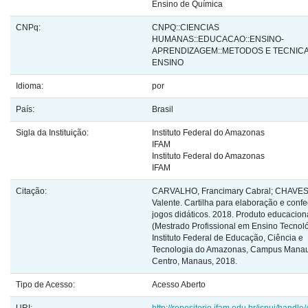
Ensino de Química
CNPq:
CNPQ::CIENCIAS
HUMANAS::EDUCACAO::ENSINO-
APRENDIZAGEM::METODOS E TECNIC
ENSINO
Idioma:
por
País:
Brasil
Sigla da Instituição:
Instituto Federal do Amazonas
IFAM
Instituto Federal do Amazonas
IFAM
Citação:
CARVALHO, Francimary Cabral; CHAVES
Valente. Cartilha para elaboração e conf
jogos didáticos. 2018. Produto educacion
(Mestrado Profissional em Ensino Tecnoló
Instituto Federal de Educação, Ciência e
Tecnologia do Amazonas, Campus Mana
Centro, Manaus, 2018.
Tipo de Acesso:
Acesso Aberto