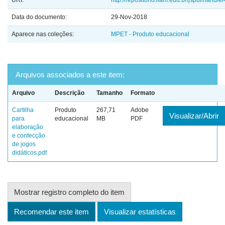
URI:
http://repositorio.ifam.edu.br/jspui/handl
Data do documento:
29-Nov-2018
Aparece nas coleções:
MPET - Produto educacional
Arquivos associados a este item:
Arquivo
Descrição
Tamanho
Formato
Cartilha
Produto
267,71
Adobe
Visualizar/Abrir
para
educacional
MB
PDF
elaboração
e confecção
de jogos
didáticos.pdf
Mostrar registro completo do item
Recomendar este item
Visualizar estatísticas