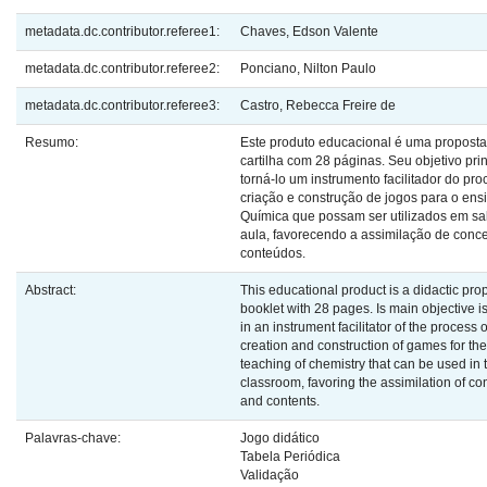
metadata.dc.contributor.referee1:
Chaves, Edson Valente
metadata.dc.contributor.referee2:
Ponciano, Nilton Paulo
metadata.dc.contributor.referee3:
Castro, Rebecca Freire de
Resumo:
Este produto educacional é uma propost
cartilha com 28 páginas. Seu objetivo prin
torná-lo um instrumento facilitador do pr
criação e construção de jogos para o ens
Química que possam ser utilizados em sa
aula, favorecendo a assimilação de conce
conteúdos.
Abstract:
This educational product is a didactic pro
booklet with 28 pages. Is main objective is 
in an instrument facilitator of the process o
creation and construction of games for the
teaching of chemistry that can be used in 
classroom, favoring the assimilation of co
and contents.
Palavras-chave:
Jogo didático
Tabela Periódica
Validação