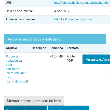
URI:
http://repositorio.ifam.edu.br/jspui/handl
Data do documento:
4-Abr-2017
Aparece nas coleções:
MPET - Produto educacional
Arquivos associados a este item:
Arquivo
Descrição
Tamanho
Formato
Proposta
41,14 MB
Adobe
Visualizar/Abrir
pedagógica
PDF
para o
seminário
interdisciplinar
das
licenciaturas.pdf
Mostrar registro completo do item