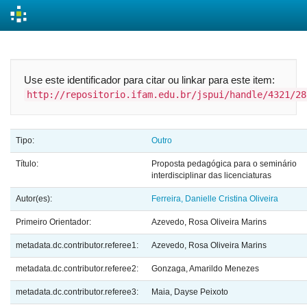
Skip
navigation
Use este identificador para citar ou linkar para este item:
http://repositorio.ifam.edu.br/jspui/handle/4321/28
Tipo:
Outro
Título:
Proposta pedagógica para o seminário
interdisciplinar das licenciaturas
Autor(es):
Ferreira, Danielle Cristina Oliveira
Primeiro Orientador:
Azevedo, Rosa Oliveira Marins
metadata.dc.contributor.referee1:
Azevedo, Rosa Oliveira Marins
metadata.dc.contributor.referee2:
Gonzaga, Amarildo Menezes
metadata.dc.contributor.referee3:
Maia, Dayse Peixoto