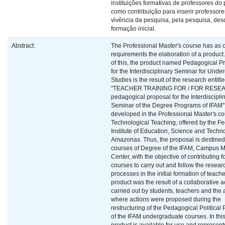
instituições formativas de professores do 
como contribuição para inserir professore
vivência da pesquisa, pela pesquisa, des
formação inicial.
Abstract:
The Professional Master's course has as o
requirements the elaboration of a product.
of this, the product named Pedagogical P
for the Interdisciplinary Seminar for Unde
Studies is the result of the research entitl
"TEACHER TRAINING FOR / FOR RESE
pedagogical proposal for the Interdiscipli
Seminar of the Degree Programs of IFAM"
developed in the Professional Master's co
Technological Teaching, offered by the Fe
Institute of Education, Science and Techn
Amazonas. Thus, the proposal is destined 
courses of Degree of the IFAM, Campus 
Center, with the objective of contributing f
courses to carry out and follow the resear
processes in the initial formation of teache
product was the result of a collaborative ac
carried out by students, teachers and the 
where actions were proposed during the
restructuring of the Pedagogical Political 
of the IFAM undergraduate courses. In this