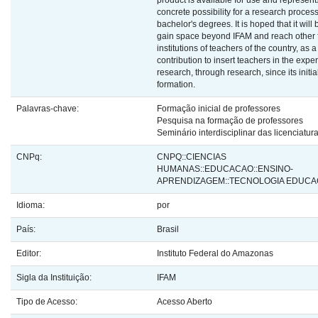
product is available for use and represent
concrete possibility for a research process
bachelor's degrees. It is hoped that it will 
gain space beyond IFAM and reach other 
institutions of teachers of the country, as a
contribution to insert teachers in the expe
research, through research, since its initia
formation.
Palavras-chave:
Formação inicial de professores
Pesquisa na formação de professores
Seminário interdisciplinar das licenciatur
CNPq:
CNPQ::CIENCIAS
HUMANAS::EDUCACAO::ENSINO-
APRENDIZAGEM::TECNOLOGIA EDUCA
Idioma:
por
País:
Brasil
Editor:
Instituto Federal do Amazonas
Sigla da Instituição:
IFAM
Tipo de Acesso:
Acesso Aberto