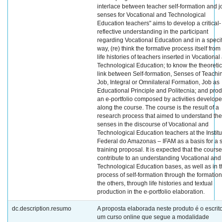
interlace between teacher self-formation and j
senses for Vocational and Technological
Education teachers" aims to develop a critical-
reflective understanding in the participant
regarding Vocational Education and in a specif
way, (re) think the formative process itself from
life histories of teachers inserted in Vocational
Technological Education; to know the theoretic
link between Self-formation, Senses of Teachi
Job, Integral or Omnilateral Formation, Job as
Educational Principle and Politecnia; and pro
an e-portfolio composed by activities develop
along the course. The course is the result of a
research process that aimed to understand the
senses in the discourse of Vocational and
Technological Education teachers at the Institu
Federal do Amazonas – IFAM as a basis for a s
training proposal. It is expected that the cours
contribute to an understanding Vocational and
Technological Education bases, as well as in 
process of self-formation through the formation
the others, through life histories and textual
production in the e-portfolio elaboration.
dc.description.resumo
A proposta elaborada neste produto é o escrit
um curso online que segue a modalidade