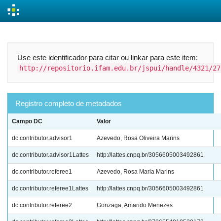
Skip
navigation
Use este identificador para citar ou linkar para este item:
http://repositorio.ifam.edu.br/jspui/handle/4321/27
Registro completo de metadados
Campo DC
Valor
dc.contributor.advisor1
Azevedo, Rosa Oliveira Marins
dc.contributor.advisor1Lattes
http://lattes.cnpq.br/3056605003492861
dc.contributor.referee1
Azevedo, Rosa Maria Marins
dc.contributor.referee1Lattes
http://lattes.cnpq.br/3056605003492861
dc.contributor.referee2
Gonzaga, Amarido Menezes