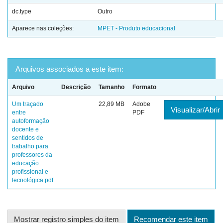
dc.type
Outro
Aparece nas coleções:
MPET - Produto educacional
Arquivos associados a este item:
Arquivo
Descrição
Tamanho
Formato
Um traçado
22,89 MB
Adobe
Visualizar/Abrir
entre
PDF
autoformação
docente e
sentidos de
trabalho para
professores da
educação
profissional e
tecnológica.pdf
Mostrar registro simples do item
Recomendar este item