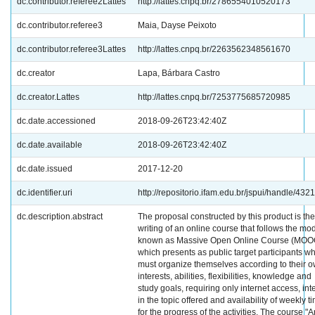
dc.contributor.referee2Lattes
http://lattes.cnpq.br/2786554010520173
dc.contributor.referee3
Maia, Dayse Peixoto
dc.contributor.referee3Lattes
http://lattes.cnpq.br/2263562348561670
dc.creator
Lapa, Bárbara Castro
dc.creator.Lattes
http://lattes.cnpq.br/7253775685720985
dc.date.accessioned
2018-09-26T23:42:40Z
dc.date.available
2018-09-26T23:42:40Z
dc.date.issued
2017-12-20
dc.identifier.uri
http://repositorio.ifam.edu.br/jspui/handle/432
dc.description.abstract
The proposal constructed by this product is the
writing of an online course that follows the mod
known as Massive Open Online Course (MOO
which presents as public target participants w
must organize themselves according to their 
interests, abilities, flexibilities, knowledge and
study goals, requiring only internet access, int
in the topic offered and availability of weekly t
for the progress of the activities. The course "A