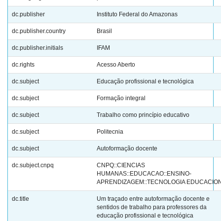
dc.publisher
Instituto Federal do Amazonas
dc.publisher.country
Brasil
dc.publisher.initials
IFAM
dc.rights
Acesso Aberto
dc.subject
Educação profissional e tecnológica
dc.subject
Formação integral
dc.subject
Trabalho como princípio educativo
dc.subject
Politecnia
dc.subject
Autoformação docente
dc.subject.cnpq
CNPQ::CIENCIAS
HUMANAS::EDUCACAO::ENSINO-
APRENDIZAGEM::TECNOLOGIA EDUCACIO
dc.title
Um traçado entre autoformação docente e
sentidos de trabalho para professores da
educação profissional e tecnológica