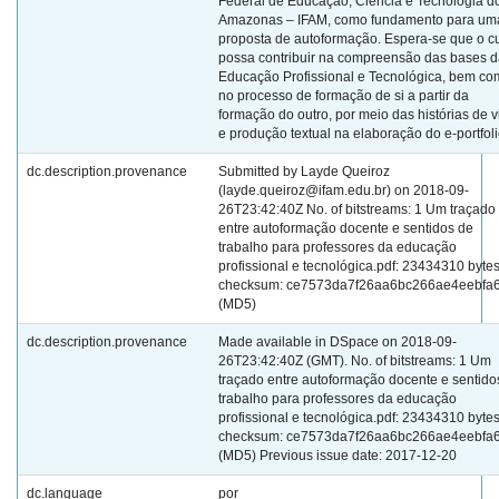
Federal de Educação, Ciência e Tecnologia d
Amazonas – IFAM, como fundamento para um
proposta de autoformação. Espera-se que o c
possa contribuir na compreensão das bases 
Educação Profissional e Tecnológica, bem c
no processo de formação de si a partir da
formação do outro, por meio das histórias de v
e produção textual na elaboração do e-portfoli
dc.description.provenance
Submitted by Layde Queiroz
(layde.queiroz@ifam.edu.br) on 2018-09-
26T23:42:40Z No. of bitstreams: 1 Um traçado
entre autoformação docente e sentidos de
trabalho para professores da educação
profissional e tecnológica.pdf: 23434310 bytes
checksum: ce7573da7f26aa6bc266ae4eebfa6
(MD5)
dc.description.provenance
Made available in DSpace on 2018-09-
26T23:42:40Z (GMT). No. of bitstreams: 1 Um
traçado entre autoformação docente e sentido
trabalho para professores da educação
profissional e tecnológica.pdf: 23434310 bytes
checksum: ce7573da7f26aa6bc266ae4eebfa6
(MD5) Previous issue date: 2017-12-20
dc.language
por