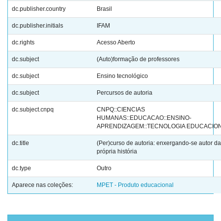
dc.publisher.country
Brasil
dc.publisher.initials
IFAM
dc.rights
Acesso Aberto
dc.subject
(Auto)formação de professores
dc.subject
Ensino tecnológico
dc.subject
Percursos de autoria
dc.subject.cnpq
CNPQ::CIENCIAS
HUMANAS::EDUCACAO::ENSINO-
APRENDIZAGEM::TECNOLOGIA EDUCACIO
dc.title
(Per)curso de autoria: enxergando-se autor da
própria história
dc.type
Outro
Aparece nas coleções:
MPET - Produto educacional