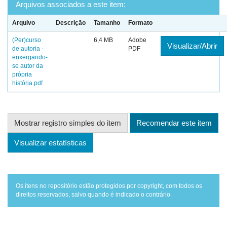
Arquivos associados a este item:
Arquivo
Descrição
Tamanho
Formato
(Per)curso
6,4 MB
Adobe
Visualizar/Abrir
de autoria -
PDF
enxergando-
se autor da
própria
história.pdf
Mostrar registro simples do item
Recomendar este item
Visualizar estatísticas
Os itens no repositório estão protegidos por copyright, com todos os
direitos reservados, salvo quando é indicado o contrário.