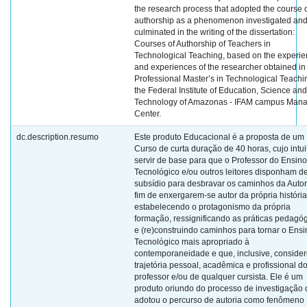
the research process that adopted the course 
authorship as a phenomenon investigated an
culminated in the writing of the dissertation:
Courses of Authorship of Teachers in
Technological Teaching, based on the experi
and experiences of the researcher obtained in
Professional Master’s in Technological Teachi
the Federal Institute of Education, Science and
Technology of Amazonas - IFAM campus Man
Center.
dc.description.resumo
Este produto Educacional é a proposta de um
Curso de curta duração de 40 horas, cujo intui
servir de base para que o Professor do Ensino
Tecnológico e/ou outros leitores disponham d
subsídio para desbravar os caminhos da Autor
fim de enxergarem-se autor da própria história
estabelecendo o protagonismo da própria
formação, ressignificando as práticas pedagó
e (re)construindo caminhos para tornar o Ensi
Tecnológico mais apropriado à
contemporaneidade e que, inclusive, consider
trajetória pessoal, acadêmica e profissional d
professor e/ou de qualquer cursista. Ele é um
produto oriundo do processo de investigação
adotou o percurso de autoria como fenômeno