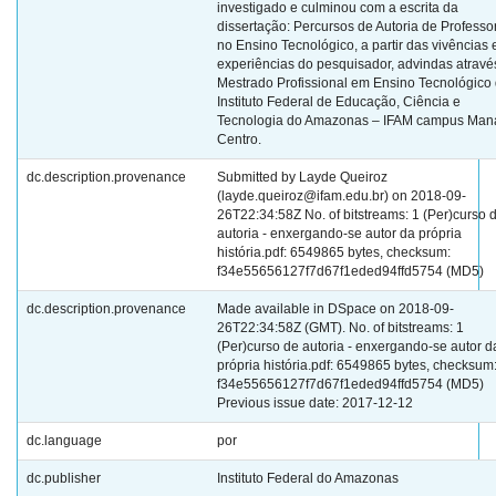
investigado e culminou com a escrita da
dissertação: Percursos de Autoria de Professo
no Ensino Tecnológico, a partir das vivências 
experiências do pesquisador, advindas atravé
Mestrado Profissional em Ensino Tecnológico
Instituto Federal de Educação, Ciência e
Tecnologia do Amazonas – IFAM campus Man
Centro.
dc.description.provenance
Submitted by Layde Queiroz
(layde.queiroz@ifam.edu.br) on 2018-09-
26T22:34:58Z No. of bitstreams: 1 (Per)curso 
autoria - enxergando-se autor da própria
história.pdf: 6549865 bytes, checksum:
f34e55656127f7d67f1eded94ffd5754 (MD5)
dc.description.provenance
Made available in DSpace on 2018-09-
26T22:34:58Z (GMT). No. of bitstreams: 1
(Per)curso de autoria - enxergando-se autor d
própria história.pdf: 6549865 bytes, checksum
f34e55656127f7d67f1eded94ffd5754 (MD5)
Previous issue date: 2017-12-12
dc.language
por
dc.publisher
Instituto Federal do Amazonas