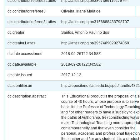
dc.contributor.referee2Lattes
http://lattes.cnpq.br/3867399119278744
dc.contributor.referee3
Oliveira, Irlane Maia de
dc.contributor.referee3Lattes
http://lattes.cnpq.br/3156688483798707
dc.creator
Santos, Antonio Paulino dos
dc.creator.Lattes
http://lattes.cnpq.br/3957469029274050
dc.date.accessioned
2018-09-26T22:34:58Z
dc.date.available
2018-09-26T22:34:58Z
dc.date.issued
2017-12-12
dc.identifier.uri
http://repositorio.ifam.edu.br/jspui/handle/432
dc.description.abstract
This Educational product is the proposal of a s
course of 40 hours, whose purpose is to serve
basis for the Professor of Technology Teachin
and / or other readers to have a subsidy to exp
the paths of Authorship, (re) constructing ways 
make Technological Teaching more appropriat
contemporaneity and that even consider the
personal, academic and professional trajectory
the teacher and / or any student. It is a product 