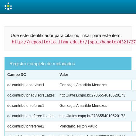
Skip
navigation
Use este identificador para citar ou linkar para este item:
http://repositorio.ifam.edu.br/jspui/handle/4321/27
Registro completo de metadados
Campo DC
Valor
dc.contributor.advisor1
Gonzaga, Amarildo Menezes
dc.contributor.advisor1Lattes
http://lattes.cnpq.br/2786554010520173
dc.contributor.referee1
Gonzaga, Amarildo Menezes
dc.contributor.referee1Lattes
http://lattes.cnpq.br/2786554010520173
dc.contributor.referee2
Ponciano, Nilton Paulo