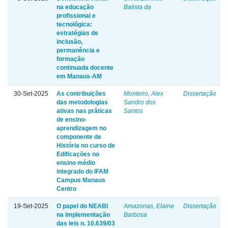
na educação
Batista da
profissional e
tecnológica:
estratégias de
inclusão,
permanência e
formação
continuada docente
em Manaus-AM
30-Set-2025
As contribuições
Monteiro, Alex
Dissertação
das metodologias
Sandro dos
ativas nas práticas
Santos
de ensino-
aprendizagem no
componente de
História no curso de
Edificações no
ensino médio
integrado do IFAM
Campus Manaus
Centro
19-Set-2025
O papel do NEABI
Amazonas, Elaine
Dissertação
na implementação
Barbosa
das leis n. 10.639/03