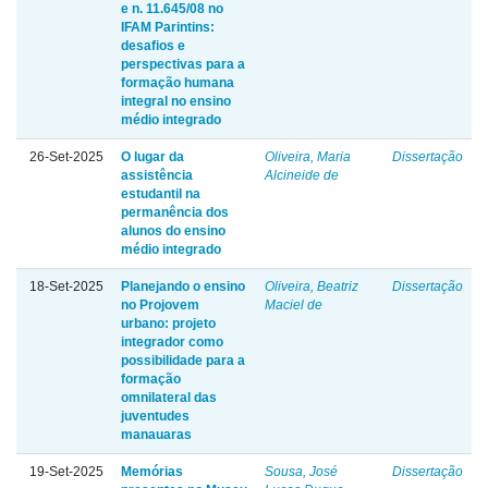
e n. 11.645/08 no
IFAM Parintins:
desafios e
perspectivas para a
formação humana
integral no ensino
médio integrado
26-Set-2025
O lugar da
Oliveira, Maria
Dissertação
assistência
Alcineide de
estudantil na
permanência dos
alunos do ensino
médio integrado
18-Set-2025
Planejando o ensino
Oliveira, Beatriz
Dissertação
no Projovem
Maciel de
urbano: projeto
integrador como
possibilidade para a
formação
omnilateral das
juventudes
manauaras
19-Set-2025
Memórias
Sousa, José
Dissertação