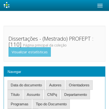
Skip
navigation
Dissertações - (Mestrado) PROFEPT :
[110]
Página principal da coleção
Visualizar estatísticas
Navegar