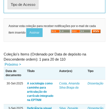
Assinar esta coleção para receber notificações por e-mail de cada
item inserido
Coleção's Items (Ordenado por Data de depósito na
Descendente ordem): 1 para 20 de 110
Próximo >
Data do
Título
Autor(es)
Tipo
documento
30-Set-2025
A sociologia como
Costa, Amanda
Dissertação
caminho para
Silva Braga da
articulação do
currículo integrado
na EPTNM
3-Set-2025
Deficiência visual
Silva, Zenaide
Dissertação