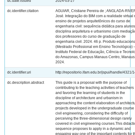
dc.date.issued
2024-03-27
dc.identifier.citation
AGUIAR, Cristiane Pereira de ; ANGLADA-RIVE
José. Integração do BIM com a realidade virtual 
ensino de projetos arquitetônicos do curso de
engenharia civil: sequência didática para aluno
disciplina arquitetura e urbanismo com mediaçã
dos professores do curso de graduação de
engenharia civil. 2024. 46 p. Produto educacion
(Mestrado Profissional em Ensino Tecnológico) 
Instituto Federal de Educação, Ciência e Tecnol
do Amazonas, Campus Manaus Centro, Manaus
2024.
dc.identifier.uri
http://repositorio.ifam.edu.br/jspui/handle/4321/
dc.description.abstract
This guide is a proposal with the purpose of
contributing to the teaching activities of teachers
and favoring the learning of students in the
discipline of architecture and urbanism in
approaching the content elaboration of architectu
projects developed in the undergraduate course 
civil engineering, considering the difficulty of
perceiving the three-dimensional design rarely
covered in civil engineering courses.This didacti
sequence proposes to apply in a dynamic and
engaging way one of the important contents for t