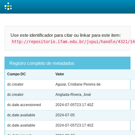
Skip
navigation
Use este identificador para citar ou linkar para este item:
http://repositorio.ifam.edu.br/jspui/handle/4321/14
Registro completo de metadados
Campo DC
Valor
dc.creator
Aguiar, Cristiane Pereira de
dc.creator
Anglada-Rivera, José
dc.date.accessioned
2024-07-05T23:17:40Z
dc.date.available
2024-07-05
dc.date.available
2024-07-05T23:17:40Z