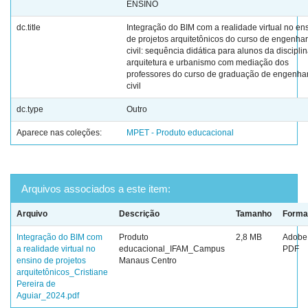
ENSINO
dc.title
Integração do BIM com a realidade virtual no en
de projetos arquitetônicos do curso de engenhar
civil: sequência didática para alunos da discipli
arquitetura e urbanismo com mediação dos
professores do curso de graduação de engenha
civil
dc.type
Outro
Aparece nas coleções:
MPET - Produto educacional
Arquivos associados a este item:
Arquivo
Descrição
Tamanho
Forma
Integração do BIM com
Produto
2,8 MB
Adobe
a realidade virtual no
educacional_IFAM_Campus
PDF
ensino de projetos
Manaus Centro
arquitetônicos_Cristiane
Pereira de
Aguiar_2024.pdf