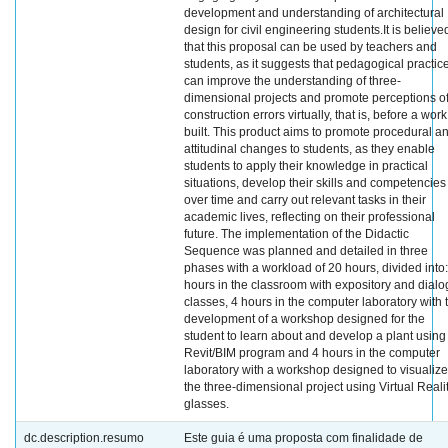
development and understanding of architectural
design for civil engineering students.It is believe
that this proposal can be used by teachers and
students, as it suggests that pedagogical practic
can improve the understanding of three-
dimensional projects and promote perceptions o
construction errors virtually, that is, before a work
built. This product aims to promote procedural a
attitudinal changes to students, as they enable
students to apply their knowledge in practical
situations, develop their skills and competencies
over time and carry out relevant tasks in their
academic lives, reflecting on their professional
future. The implementation of the Didactic
Sequence was planned and detailed in three
phases with a workload of 20 hours, divided into
hours in the classroom with expository and dial
classes, 4 hours in the computer laboratory with 
development of a workshop designed for the
student to learn about and develop a plant using
Revit/BIM program and 4 hours in the computer
laboratory with a workshop designed to visualize
the three-dimensional project using Virtual Reali
glasses.
dc.description.resumo
Este guia é uma proposta com finalidade de