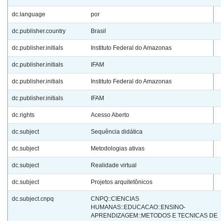
dc.language
por
dc.publisher.country
Brasil
dc.publisher.initials
Instituto Federal do Amazonas
dc.publisher.initials
IFAM
dc.publisher.initials
Instituto Federal do Amazonas
dc.publisher.initials
IFAM
dc.rights
Acesso Aberto
dc.subject
Sequência didática
dc.subject
Metodologias ativas
dc.subject
Realidade virtual
dc.subject
Projetos arquitetônicos
dc.subject.cnpq
CNPQ::CIENCIAS
HUMANAS::EDUCACAO::ENSINO-
APRENDIZAGEM::METODOS E TECNICAS DE