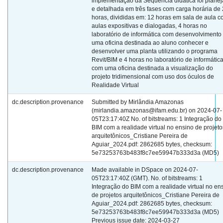
implementação da Sequência didática foi plane
e detalhada em três fases com carga horária de
horas, divididas em: 12 horas em sala de aula 
aulas expositivas e dialogadas, 4 horas no
laboratório de informática com desenvolvimento
uma oficina destinada ao aluno conhecer e
desenvolver uma planta utilizando o programa
Revit/BIM e 4 horas no laboratório de informátic
com uma oficina destinada a visualização do
projeto tridimensional com uso dos óculos de
Realidade Virtual
dc.description.provenance
Submitted by Mirlândia Amazonas
(mirlandia.amazonas@ifam.edu.br) on 2024-07-
05T23:17:40Z No. of bitstreams: 1 Integração do
BIM com a realidade virtual no ensino de projeto
arquitetônicos_Cristiane Pereira de
Aguiar_2024.pdf: 2862685 bytes, checksum:
5e73253763b483f8c7ee59947b333d3a (MD5)
dc.description.provenance
Made available in DSpace on 2024-07-
05T23:17:40Z (GMT). No. of bitstreams: 1
Integração do BIM com a realidade virtual no en
de projetos arquitetônicos_Cristiane Pereira de
Aguiar_2024.pdf: 2862685 bytes, checksum:
5e73253763b483f8c7ee59947b333d3a (MD5)
Previous issue date: 2024-03-27