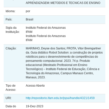
APRENDIZAGEM::METODOS E TECNICAS DE ENSINO
Idioma:
por
País:
Brasil
Sigla da
Instituto Federal do Amazonas
Instituição:
IFAM
Instituto Federal do Amazonas
IFAM
Citação:
MARINHO, Deyse dos Santos; FROTA, Vitor Bremgartner
da. Guia didático Robot Solution: a construção de projetos
robóticos para o desenvolvimento de competências do
pensamento computacional. 2023. 74 p. Produto
educacional (Mestrado Profissional em Ensino
Tecnológico) – Instituto Federal de Educação, Ciência e
Tecnologia do Amazonas, Campus Manaus Centro,
Manaus, 2023.
Tipo de
Acesso Aberto
Acesso:
URI:
http://repositorio.ifam.edu.br/jspui/handle/4321/1459
Data do
19-Dez-2023