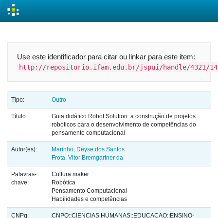
Skip
navigation
Use este identificador para citar ou linkar para este item:
http://repositorio.ifam.edu.br/jspui/handle/4321/14
Tipo:
Outro
Título:
Guia didático Robot Solution: a construção de projetos
robóticos para o desenvolvimento de competências do
pensamento computacional
Autor(es):
Marinho, Deyse dos Santos
Frota, Vitor Bremgartner da
Palavras-
Cultura maker
chave:
Robótica
Pensamento Computacional
Habilidades e competências
CNPq:
CNPQ::CIENCIAS HUMANAS::EDUCACAO::ENSINO-