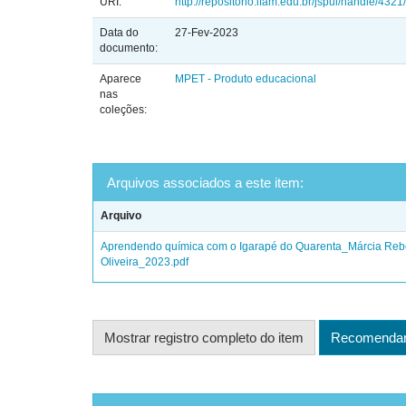
URI:
http://repositorio.ifam.edu.br/jspui/handle/432
Data do
27-Fev-2023
documento:
Aparece
MPET - Produto educacional
nas
coleções:
Arquivos associados a este item:
Arquivo
Aprendendo química com o Igarapé do Quarenta_Márcia Rebe
Oliveira_2023.pdf
Mostrar registro completo do item
Recomendar 