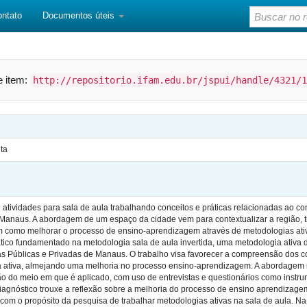
ontato
Documentos úteis
te item:
http://repositorio.ifam.edu.br/jspui/handle/4321/1
ta
e atividades para sala de aula trabalhando conceitos e práticas relacionadas ao co
 Manaus. A abordagem de um espaço da cidade vem para contextualizar a região, t
 bem como melhorar o processo de ensino-aprendizagem através de metodologias at
tico fundamentado na metodologia sala de aula invertida, uma metodologia ativa
as Públicas e Privadas de Manaus. O trabalho visa favorecer a compreensão dos c
a ativa, almejando uma melhoria no processo ensino-aprendizagem. A abordagem me
ão do meio em que é aplicado, com uso de entrevistas e questionários como instru
diagnóstico trouxe a reflexão sobre a melhoria do processo de ensino aprendiza
om o propósito da pesquisa de trabalhar metodologias ativas na sala de aula. Na