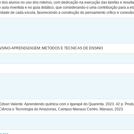
 dos alunos no uso dos roteiros, com dedicação na execução das tarefas e result
aula invertida e no guia didático, que considerando-o uma contribuição para a ela
idade de cada escola, favorecendo a construção do pensamento crítico e conexão
NSINO-APRENDIZAGEM::METODOS E TECNICAS DE ENSINO
dson Valente. Aprendendo química com o Igarapé do Quarenta. 2023. 42 p. Produ
o, Ciência e Tecnologia do Amazonas, Campus Manaus Centro, Manaus, 2023.