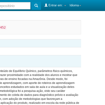
Entrar em:
Idioma
452
nteúdo de Equilíbrio Químico, parâmetros físico-químicos,
razer proximidade com a realidade dos alunos e mostrar que
ivas de ensino focadas na Amazônia. Desde modo, foi
 de aprendizagem, com aporte de roteiros de aprendizagem
onceitos estudados em sala de aula e a visualização deles
todológica foi a pesquisa-ação, visto seu caráter
mento de coleta de dados para diagnóstico prévio e avaliação
gem, com adoção de metodologias que favoreçam a
 aplicação do produto, realizado em escola da rede pública de