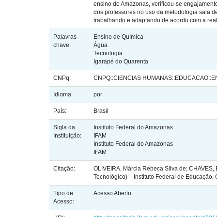
ensino do Amazonas, verificou-se engajamento
dos professores no uso da metodologia sala de 
trabalhando e adaptando de acordo com a real
Palavras-
Ensino de Química
chave:
Água
Tecnologia
Igarapé do Quarenta
CNPq:
CNPQ::CIENCIAS HUMANAS::EDUCACAO::E
Idioma:
por
País:
Brasil
Sigla da
Instituto Federal do Amazonas
Instituição:
IFAM
Instituto Federal do Amazonas
IFAM
Citação:
OLIVEIRA, Márcia Rebeca Silva de; CHAVES, E
Tecnológico) – Instituto Federal de Educaçã
Tipo de
Acesso Aberto
Acesso: