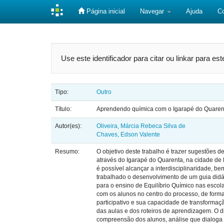
Página inicial
Navegar
Ajuda
C
Skip
navigation
Use este identificador para citar ou linkar para es
Tipo:
Outro
Título:
Aprendendo química com o Igarapé do Quaren
Autor(es):
Oliveira, Márcia Rebeca Silva de
Chaves, Edson Valente
Resumo:
O objetivo deste trabalho é trazer sugestões d
através do Igarapé do Quarenta, na cidade de
é possível alcançar a interdisciplinaridade,
trabalhado o desenvolvimento de um guia didá
para o ensino de Equilíbrio Químico nas escol
com os alunos no centro do processo, de form
participativo e sua capacidade de transformaç
das aulas e dos roteiros de aprendizagem. O 
compreensão dos alunos, análise que dialoga c