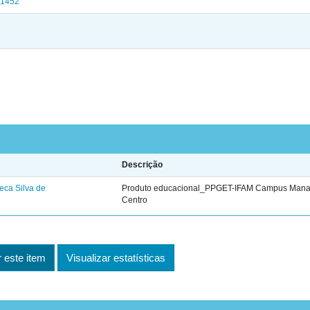
1/1452
Descrição
ca Silva de
Produto educacional_PPGET-IFAM Campus Man
Centro
este item
Visualizar estatísticas