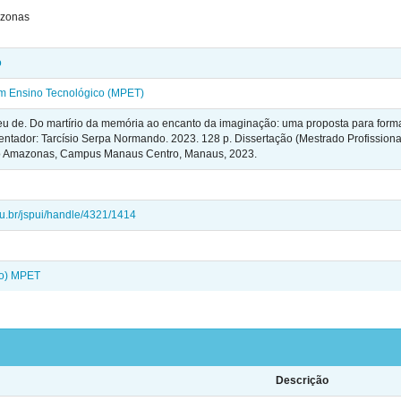
azonas
o
em Ensino Tecnológico (MPET)
 de. Do martírio da memória ao encanto da imaginação: uma proposta para formaçã
rientador: Tarcísio Serpa Normando. 2023. 128 p. Dissertação (Mestrado Profission
do Amazonas, Campus Manaus Centro, Manaus, 2023.
edu.br/jspui/handle/4321/1414
do) MPET
Descrição