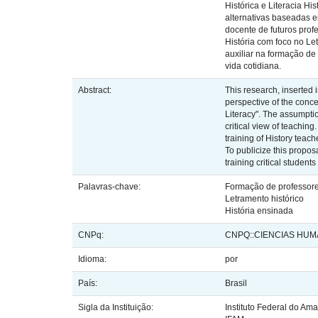
Histórica e Literacia H
alternativas baseadas e
docente de futuros prof
História com foco no Le
auxiliar na formação de
vida cotidiana.
Abstract:
This research, inserted i
perspective of the conce
Literacy". The assumptio
critical view of teaching
training of History teach
To publicize this propos
training critical student
Palavras-chave:
Formação de professor
Letramento histórico
História ensinada
CNPq:
CNPQ::CIENCIAS HU
Idioma:
por
País:
Brasil
Sigla da Instituição:
Instituto Federal do Am