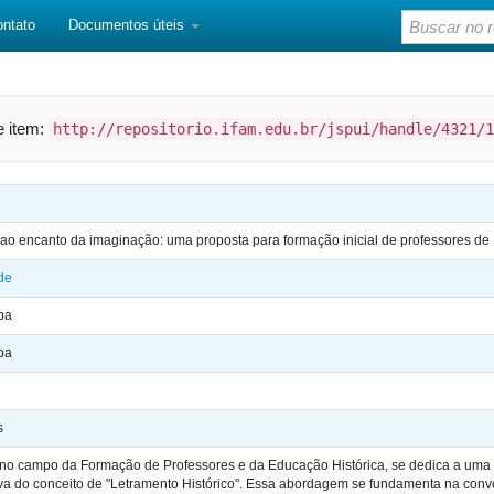
ontato
Documentos úteis
te item:
http://repositorio.ifam.edu.br/jspui/handle/4321/1
ao encanto da imaginação: uma proposta para formação inicial de professores de H
de
pa
pa
s
 no campo da Formação de Professores e da Educação Histórica, se dedica a uma i
iva do conceito de "Letramento Histórico". Essa abordagem se fundamenta na con