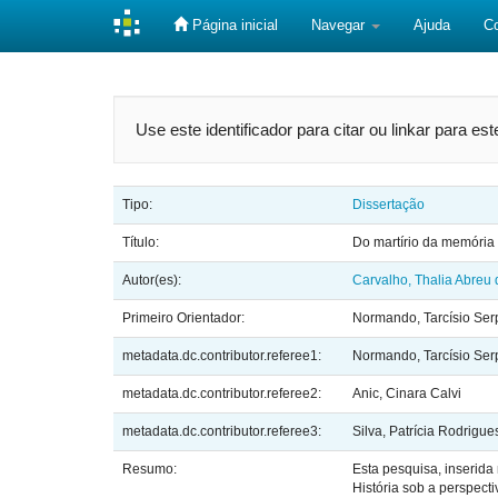
Página inicial
Navegar
Ajuda
C
Skip
navigation
Use este identificador para citar ou linkar para es
Tipo:
Dissertação
Título:
Do martírio da memória 
Autor(es):
Carvalho, Thalia Abreu 
Primeiro Orientador:
Normando, Tarcísio Ser
metadata.dc.contributor.referee1:
Normando, Tarcísio Ser
metadata.dc.contributor.referee2:
Anic, Cinara Calvi
metadata.dc.contributor.referee3:
Silva, Patrícia Rodrigue
Resumo:
Esta pesquisa, inserida
História sob a perspect