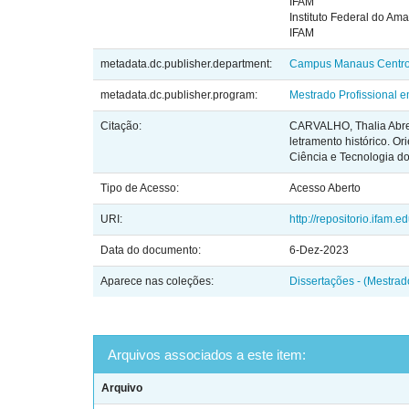
IFAM
Instituto Federal do Am
IFAM
metadata.dc.publisher.department:
Campus Manaus Centr
metadata.dc.publisher.program:
Mestrado Profissional 
Citação:
CARVALHO, Thalia Abreu
letramento histórico. O
Ciência e Tecnologia 
Tipo de Acesso:
Acesso Aberto
URI:
http://repositorio.ifam.
Data do documento:
6-Dez-2023
Aparece nas coleções:
Dissertações - (Mestra
Arquivos associados a este item:
Arquivo