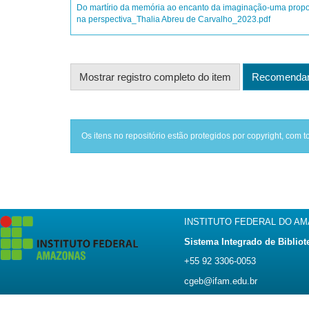
Do martírio da memória ao encanto da imaginação-uma propost
na perspectiva_Thalia Abreu de Carvalho_2023.pdf
Mostrar registro completo do item
Recomendar 
Os itens no repositório estão protegidos por copyright, com t
INSTITUTO FEDERAL DO A
Sistema Integrado de Bibliot
+55 92 3306-0053
cgeb@ifam.edu.br