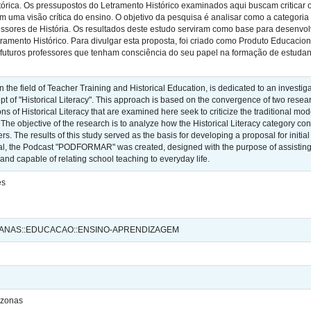
istórica. Os pressupostos do Letramento Histórico examinados aqui buscam criticar
m uma visão crítica do ensino. O objetivo da pesquisa é analisar como a categoria 
essores de História. Os resultados deste estudo serviram como base para desenvol
tramento Histórico. Para divulgar esta proposta, foi criado como Produto Educa
 futuros professores que tenham consciência do seu papel na formação de estudant
n the field of Teacher Training and Historical Education, is dedicated to an investigati
pt of "Historical Literacy". This approach is based on the convergence of two resea
ns of Historical Literacy that are examined here seek to criticize the traditional mo
. The objective of the research is to analyze how the Historical Literacy category cont
ers. The results of this study served as the basis for developing a proposal for initial
al, the Podcast "PODFORMAR" was created, designed with the purpose of assisting in
s and capable of relating school teaching to everyday life.
es
MANAS::EDUCACAO::ENSINO-APRENDIZAGEM
azonas