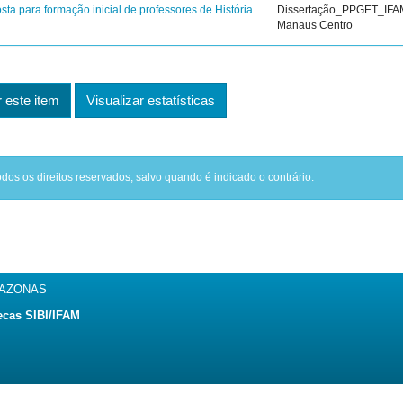
a para formação inicial de professores de História
Dissertação_PPGET_IF
Manaus Centro
este item
Visualizar estatísticas
odos os direitos reservados, salvo quando é indicado o contrário.
MAZONAS
ecas SIBI/IFAM