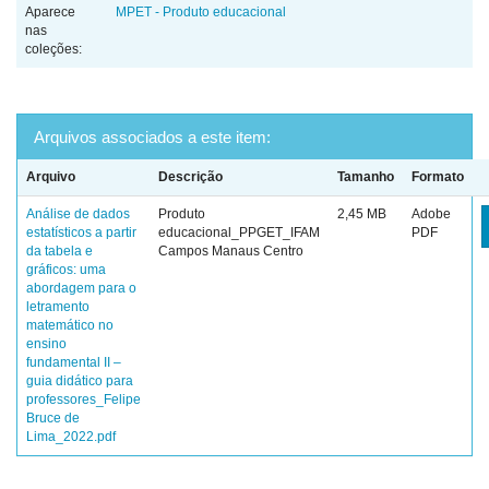
Aparece
MPET - Produto educacional
nas
coleções:
Arquivos associados a este item:
Arquivo
Descrição
Tamanho
Formato
Análise de dados
Produto
2,45 MB
Adobe
estatísticos a partir
educacional_PPGET_IFAM
PDF
da tabela e
Campos Manaus Centro
gráficos: uma
abordagem para o
letramento
matemático no
ensino
fundamental II –
guia didático para
professores_Felipe
Bruce de
Lima_2022.pdf