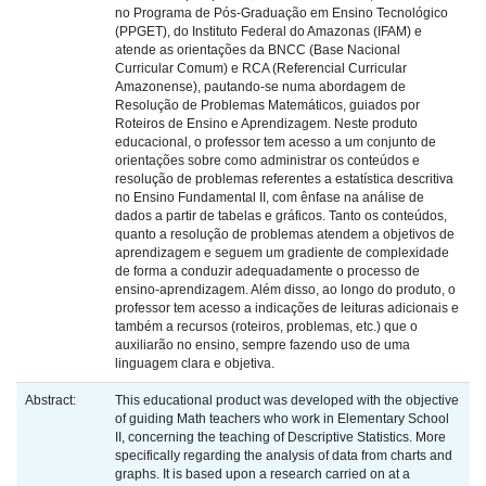
no Programa de Pós-Graduação em Ensino Tecnológico
(PPGET), do Instituto Federal do Amazonas (IFAM) e
atende as orientações da BNCC (Base Nacional
Curricular Comum) e RCA (Referencial Curricular
Amazonense), pautando-se numa abordagem de
Resolução de Problemas Matemáticos, guiados por
Roteiros de Ensino e Aprendizagem. Neste produto
educacional, o professor tem acesso a um conjunto de
orientações sobre como administrar os conteúdos e
resolução de problemas referentes a estatística descritiva
no Ensino Fundamental II, com ênfase na análise de
dados a partir de tabelas e gráficos. Tanto os conteúdos,
quanto a resolução de problemas atendem a objetivos de
aprendizagem e seguem um gradiente de complexidade
de forma a conduzir adequadamente o processo de
ensino-aprendizagem. Além disso, ao longo do produto, o
professor tem acesso a indicações de leituras adicionais e
também a recursos (roteiros, problemas, etc.) que o
auxiliarão no ensino, sempre fazendo uso de uma
linguagem clara e objetiva.
Abstract:
This educational product was developed with the objective
of guiding Math teachers who work in Elementary School
II, concerning the teaching of Descriptive Statistics. More
specifically regarding the analysis of data from charts and
graphs. It is based upon a research carried on at a