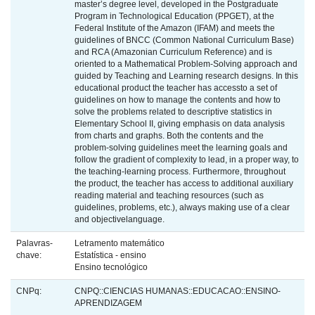
master’s degree level, developed in the Postgraduate
Program in Technological Education (PPGET), at the
Federal Institute of the Amazon (IFAM) and meets the
guidelines of BNCC (Common National Curriculum Base)
and RCA (Amazonian Curriculum Reference) and is
oriented to a Mathematical Problem-Solving approach and
guided by Teaching and Learning research designs. In this
educational product the teacher has accessto a set of
guidelines on how to manage the contents and how to
solve the problems related to descriptive statistics in
Elementary School II, giving emphasis on data analysis
from charts and graphs. Both the contents and the
problem-solving guidelines meet the learning goals and
follow the gradient of complexity to lead, in a proper way, to
the teaching-learning process. Furthermore, throughout
the product, the teacher has access to additional auxiliary
reading material and teaching resources (such as
guidelines, problems, etc.), always making use of a clear
and objectivelanguage.
Palavras-
Letramento matemático
chave:
Estatística - ensino
Ensino tecnológico
CNPq:
CNPQ::CIENCIAS HUMANAS::EDUCACAO::ENSINO-
APRENDIZAGEM