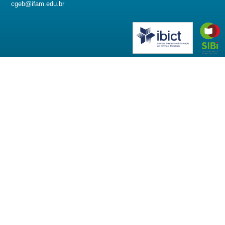
cgeb@ifam.edu.br