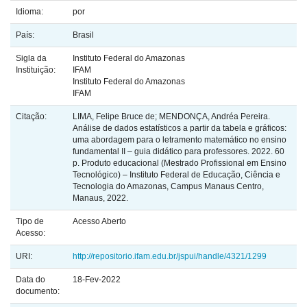
Idioma:
por
País:
Brasil
Sigla da
Instituto Federal do Amazonas
Instituição:
IFAM
Instituto Federal do Amazonas
IFAM
Citação:
LIMA, Felipe Bruce de; MENDONÇA, Andréa Pereira.
Análise de dados estatísticos a partir da tabela e gráficos:
uma abordagem para o letramento matemático no ensino
fundamental II – guia didático para professores. 2022. 60
p. Produto educacional (Mestrado Profissional em Ensino
Tecnológico) – Instituto Federal de Educação, Ciência e
Tecnologia do Amazonas, Campus Manaus Centro,
Manaus, 2022.
Tipo de
Acesso Aberto
Acesso:
URI:
http://repositorio.ifam.edu.br/jspui/handle/4321/1299
Data do
18-Fev-2022
documento: