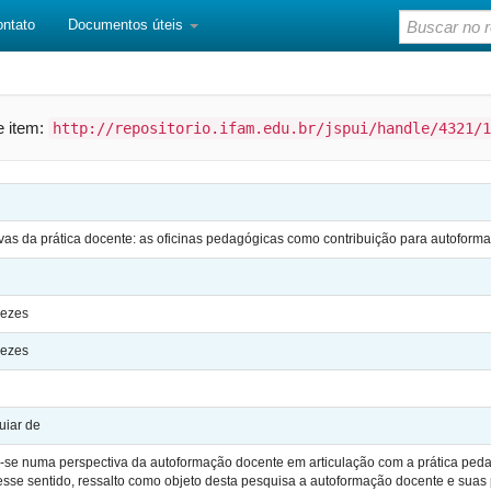
ontato
Documentos úteis
te item:
http://repositorio.ifam.edu.br/jspui/handle/4321/1
ivas da prática docente: as oficinas pedagógicas como contribuição para autoform
nezes
nezes
uiar de
a-se numa perspectiva da autoformação docente em articulação com a prática ped
esse sentido, ressalto como objeto desta pesquisa a autoformação docente e sua