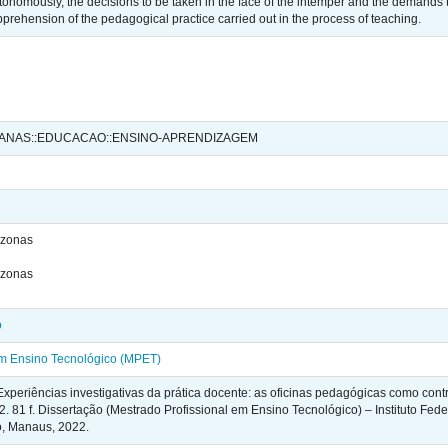
tonomously, the decisions to be taken in the face of the intemper and the demands th
pprehension of the pedagogical practice carried out in the process of teaching.
MANAS::EDUCACAO::ENSINO-APRENDIZAGEM
azonas
azonas
o
em Ensino Tecnológico (MPET)
Experiências investigativas da prática docente: as oficinas pedagógicas como con
2. 81 f. Dissertação (Mestrado Profissional em Ensino Tecnológico) – Instituto F
, Manaus, 2022.