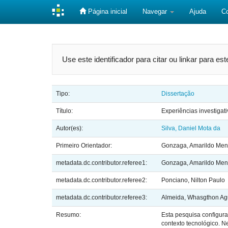
Página inicial
Navegar
Ajuda
C
Skip
navigation
Use este identificador para citar ou linkar para es
Tipo:
Dissertação
Título:
Experiências investigat
Autor(es):
Silva, Daniel Mota da
Primeiro Orientador:
Gonzaga, Amarildo Me
metadata.dc.contributor.referee1:
Gonzaga, Amarildo Me
metadata.dc.contributor.referee2:
Ponciano, Nilton Paulo
metadata.dc.contributor.referee3:
Almeida, Whasgthon Ag
Resumo:
Esta pesquisa configur
contexto tecnológico. N