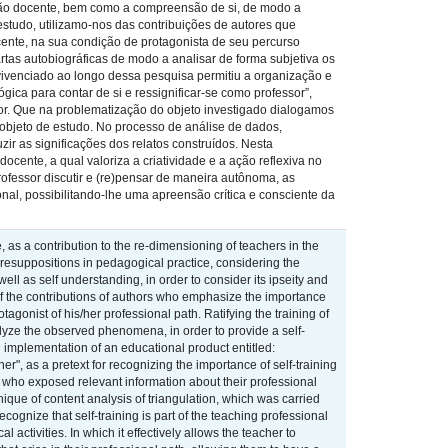
ção docente, bem como a compreensão de si, de modo a
estudo, utilizamo-nos das contribuições de autores que
cente, na sua condição de protagonista de seu percurso
tas autobiográficas de modo a analisar de forma subjetiva os
 vivenciado ao longo dessa pesquisa permitiu a organização e
ica para contar de si e ressignificar-se como professor”,
or. Que na problematização do objeto investigado dialogamos
objeto de estudo. No processo de análise de dados,
ir as significações dos relatos construídos. Nesta
ocente, a qual valoriza a criatividade e a ação reflexiva no
ofessor discutir e (re)pensar de maneira autônoma, as
l, possibilitando-lhe uma apreensão crítica e consciente da
, as a contribution to the re-dimensioning of teachers in the
 presuppositions in pedagogical practice, considering the
ll as self understanding, in order to consider its ipseity and
 of the contributions of authors who emphasize the importance
otagonist of his/her professional path. Ratifying the training of
lyze the observed phenomena, in order to provide a self-
d implementation of an educational product entitled:
er", as a pretext for recognizing the importance of self-training
s, who exposed relevant information about their professional
nique of content analysis of triangulation, which was carried
cognize that self-training is part of the teaching professional
l activities. In which it effectively allows the teacher to