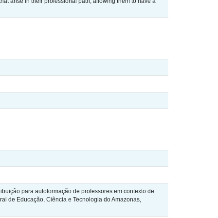
at arise in their professional path, allowing them to have a
tribuição para autoformação de professores em contexto de
ederal de Educação, Ciência e Tecnologia do Amazonas,