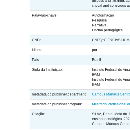
discuss and (re)think au
critical and conscious a
Palavras-chave:
Autoformação
Pesquisa
Narrativa
Oficina pedagógica
CNPq:
CNPQ::CIENCIAS HU
Idioma:
por
País:
Brasil
Sigla da Instituição:
Instituto Federal do Am
IFAM
Instituto Federal do Am
IFAM
metadata.dc.publisher.department:
Campus Manaus Centr
metadata.dc.publisher.program:
Mestrado Profissional 
Citação:
SILVA, Daniel Mota da. 
ensino tecnológico. 202
Campus Manaus Centro