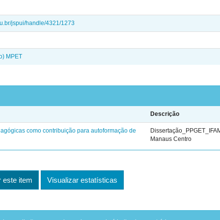
edu.br/jspui/handle/4321/1273
do) MPET
Descrição
pedagógicas como contribuição para autoformação de
Dissertação_PPGET_IFA
Manaus Centro
este item
Visualizar estatísticas