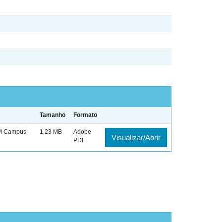
Tamanho
Formato
M Campus
1,23 MB
Adobe
Visualizar/Abrir
PDF