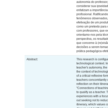
autonomia do professor
considerar sua ipseidad
enfatizam a importância
profissional. Ratifican
fenômenos observados, c
efetivação de um produt
como um pretexto para 
com professores, que ex
orientamo-nos pela técn
perspectiva, os resultad
que concerne à (re)visã
decisões a serem tomad
prática pedagógica efet
Abstract:
This research is configu
technological context. I
teacher's autonomy, the 
the context of technolog
of a critical-reflexive f
teachers concomitantly w
reflection on their itin
"Connections of teaching
to qualify as a teacher.
experiences with a focus
out seeking not to reduce
itinerary, which values c