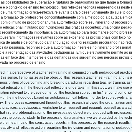
, as possibilidades de superação e rupturas de paradigmas no que tange a forma
e e o contexto de ensino tecnológico. Nas reflexões teóricas empreendidas neste 
 de uma formação crítica-reflexiva relevante para o desenvolvimento do sujeito do
do a formação de professores concomitantemente com a metodologia pautada em car
om o intuito de proporcionar uma autorreflexão sobre seu itinerário. O processo
o educacional intitulado por: “Conexões das práticas docentes: uma oficina pedagóg
o reconhecimento da importância da autoformação para legitimar-se como profess
puseram informações relevantes sobre as experiências profissionais com foco no 
ica de análise de conteúdo da triangulação, que foi realizado procurando não reduz
os da pesquisa, reconhece que a autoformação insere-se no itinerário profissional d
o e à reorientação das atividades pedagógicas. Em que efetivamente permite ao pr
as em face dos intemperes e das demandas que surgem no seu percurso profissiona
ivada no processo de ensino.
red in a perspective of teacher self-training in conjunction with pedagogical practice
n this sense, I emphasize as the object of this research teacher self-training and its
possibilities of overcoming and breaking paradigms regarding teacher training, as we
ical education. In the theoretical reflections undertaken in this study, we make use
ormation relevant to the development of the teaching subject, in his/her condition of pr
ith the methodology based on autobiographical letters in order to subjectively ana
erary. The process experienced throughout this research allowed the organization an
 practices: a pedagogical workshop to tell yourself and resignify yourself as a teach
 That in the problematization of the investigated object we dialogued with professor
 on the object of study. In the process of data analysis, we were guided by the tech
 the meanings of the constructed reports. In this perspective, the research results re
reativity and reflective action regarding the (re)vision and reorientation of pedagogica