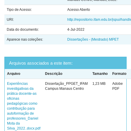
Tipo de Acesso:
Acesso Aberto
URI:
http://repositorio.ifam.edu.br/jspui/han
Data do documento:
4-Jul-2022
Aparece nas coleções:
Dissertações - (Mestrado) MPET
Arquivos associados a este item:
Arquivo
Descrição
Tamanho
Formato
Experiências
Dissertação_PPGET_IFAM
1,23 MB
Adobe
investigativas da
Campus Manaus Centro
PDF
prática docente-as
oficinas
pedagógicas como
contribuição para
autoformação de
professores_Daniel
Mota da
Silva_2022..docx.pdf