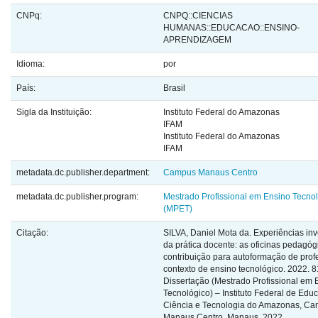
CNPq:
CNPQ::CIENCIAS
HUMANAS::EDUCACAO::ENSINO-
APRENDIZAGEM
Idioma:
por
País:
Brasil
Sigla da Instituição:
Instituto Federal do Amazonas
IFAM
Instituto Federal do Amazonas
IFAM
metadata.dc.publisher.department:
Campus Manaus Centro
metadata.dc.publisher.program:
Mestrado Profissional em Ensino Tecno
(MPET)
Citação:
SILVA, Daniel Mota da. Experiências inv
da prática docente: as oficinas pedagó
contribuição para autoformação de pro
contexto de ensino tecnológico. 2022. 81
Dissertação (Mestrado Profissional em 
Tecnológico) – Instituto Federal de Edu
Ciência e Tecnologia do Amazonas, C
Manaus Centro, Manaus, 2022.