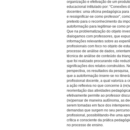
organização e efetivação de um produt
educacional intitulado por: “Conexões d
docentes: uma oficina pedagógica para 
e ressignificar-se como professor”, com
pretexto para o reconhecimento da impo
autoformação para legitimar-se como pr
Que na problematização do objeto inve
dialogamos com professores, que expu
informações relevantes sobre as experi
profissionais com foco no objeto de est
processo de análise de dados, orienta
técnica de análise de conteúdo da trian
que foi realizado procurando não reduzi
significações dos relatos construídos. N
perspectiva, os resultados da pesquisa
que a autoformação insere-se no itinerá
profissional docente, a qual valoriza a c
a ação reflexiva no que concerne à (re)
reorientação das atividades pedagógic
efetivamente permite ao professor discut
(re)pensar de maneira autônoma, as de
serem tomadas em face dos intemperes
demandas que surgem no seu percurso
profissional, possibilitando-lhe uma ap
crítica e consciente da prática pedagógi
no processo de ensino.