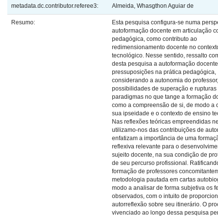
metadata.dc.contributor.referee3:
Almeida, Whasgthon Aguiar de
Resumo:
Esta pesquisa configura-se numa persp
autoformação docente em articulação co
pedagógica, como contributo ao
redimensionamento docente no context
tecnológico. Nesse sentido, ressalto co
desta pesquisa a autoformação docente
pressuposições na prática pedagógica,
considerando a autonomia do professor,
possibilidades de superação e rupturas
paradigmas no que tange a formação d
como a compreensão de si, de modo a 
sua ipseidade e o contexto de ensino te
Nas reflexões teóricas empreendidas ne
utilizamo-nos das contribuições de auto
enfatizam a importância de uma formação
reflexiva relevante para o desenvolvime
sujeito docente, na sua condição de pro
de seu percurso profissional. Ratificand
formação de professores concomitante
metodologia pautada em cartas autobio
modo a analisar de forma subjetiva os
observados, com o intuito de proporcio
autorreflexão sobre seu itinerário. O pr
vivenciado ao longo dessa pesquisa per