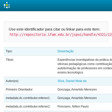
Skip
navigation
Use este identificador para citar ou linkar para este item:
http://repositorio.ifam.edu.br/jspui/handle/4321/12
Tipo:
Dissertação
Título:
Experiências investigativas da prática d
oficinas pedagógicas como contribuiçã
autoformação de professores em contex
ensino tecnológico
Autor(es):
Silva, Daniel Mota da
Primeiro Orientador:
Gonzaga, Amarildo Menezes
metadata.dc.contributor.referee1:
Gonzaga, Amarildo Menezes
metadata.dc.contributor.referee2:
Ponciano, Nilton Paulo