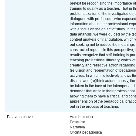
pretext for recognizing the importance of
training to qualify as a teacher. That in t
problematization of the investigated obj
dialogued with professors, who exposed
information about their professional ex
with a focus on the object of study. In th
data analysis, we were guided by the te
content analysis of triangulation, which 
out seeking not to reduce the meanings 
constructed reports. In this perspective,
results recognize that self-training is part
teaching professional itinerary, which v
creativity and reflective action regarding
(re)vision and reorientation of pedagogi
activities. In which it effectively allows t
discuss and (re)think autonomously, the 
be taken in the face of the intemper and
demands that arise in their professional 
allowing them to have a critical and con
apprehension of the pedagogical practic
out in the process of teaching.
Palavras-chave:
Autoformação
Pesquisa
Narrativa
Oficina pedagógica