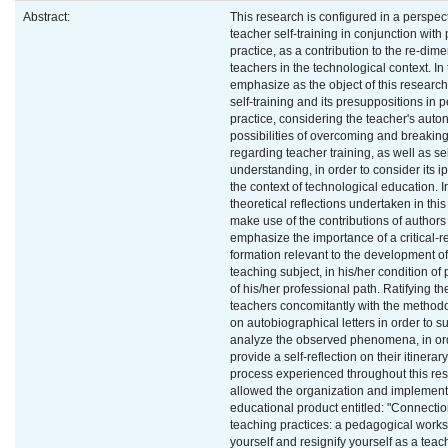
Abstract:
This research is configured in a perspect
teacher self-training in conjunction wit
practice, as a contribution to the re-dim
teachers in the technological context. In 
emphasize as the object of this researc
self-training and its presuppositions in
practice, considering the teacher's auto
possibilities of overcoming and breaki
regarding teacher training, as well as sel
understanding, in order to consider its i
the context of technological education. I
theoretical reflections undertaken in this
make use of the contributions of author
emphasize the importance of a critical-re
formation relevant to the development of
teaching subject, in his/her condition of 
of his/her professional path. Ratifying the
teachers concomitantly with the method
on autobiographical letters in order to s
analyze the observed phenomena, in or
provide a self-reflection on their itinerar
process experienced throughout this re
allowed the organization and implement
educational product entitled: "Connectio
teaching practices: a pedagogical worksh
yourself and resignify yourself as a teac