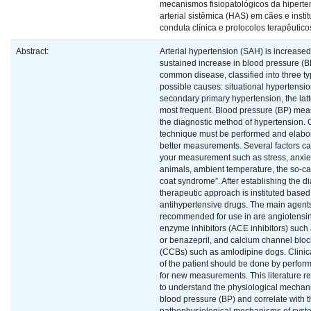
mecanismos fisiopatológicos da hipert
arterial sistêmica (HAS) em cães e insti
conduta clínica e protocolos terapêutico
Abstract:
Arterial hypertension (SAH) is increased
sustained increase in blood pressure (BP)
common disease, classified into three typ
possible causes: situational hypertensio
secondary primary hypertension, the latt
most frequent. Blood pressure (BP) mea
the diagnostic method of hypertension. 
technique must be performed and elabor
better measurements. Several factors ca
your measurement such as stress, anxiet
animals, ambient temperature, the so-ca
coat syndrome”. After establishing the d
therapeutic approach is instituted based
antihypertensive drugs. The main agent
recommended for use in are angiotensin
enzyme inhibitors (ACE inhibitors) such 
or benazepril, and calcium channel bloc
(CCBs) such as amlodipine dogs. Clinica
of the patient should be done by perform
for new measurements. This literature r
to understand the physiological mechan
blood pressure (BP) and correlate with 