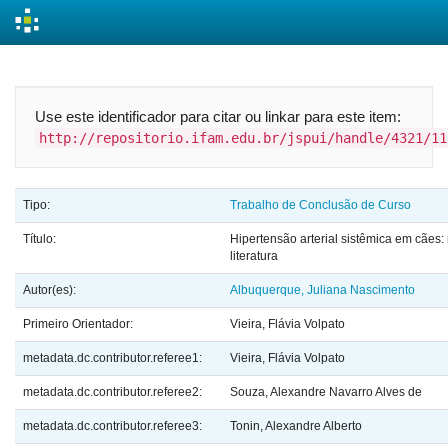
Skip
navigation
Use este identificador para citar ou linkar para este item:
http://repositorio.ifam.edu.br/jspui/handle/4321/11
Tipo:
Trabalho de Conclusão de Curso
Título:
Hipertensão arterial sistêmica em cães:
literatura
Autor(es):
Albuquerque, Juliana Nascimento
Primeiro Orientador:
Vieira, Flávia Volpato
metadata.dc.contributor.referee1:
Vieira, Flávia Volpato
metadata.dc.contributor.referee2:
Souza, Alexandre Navarro Alves de
metadata.dc.contributor.referee3:
Tonin, Alexandre Alberto