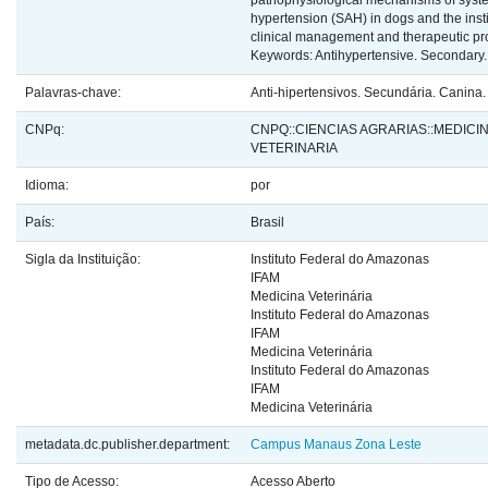
pathophysiological mechanisms of system
hypertension (SAH) in dogs and the insti
clinical management and therapeutic pro
Keywords: Antihypertensive. Secondary.
Palavras-chave:
Anti-hipertensivos. Secundária. Canina.
CNPq:
CNPQ::CIENCIAS AGRARIAS::MEDICI
VETERINARIA
Idioma:
por
País:
Brasil
Sigla da Instituição:
Instituto Federal do Amazonas
IFAM
Medicina Veterinária
Instituto Federal do Amazonas
IFAM
Medicina Veterinária
Instituto Federal do Amazonas
IFAM
Medicina Veterinária
metadata.dc.publisher.department:
Campus Manaus Zona Leste
Tipo de Acesso:
Acesso Aberto