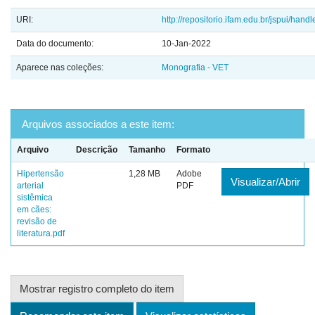
URI:
http://repositorio.ifam.edu.br/jspui/han
Data do documento:
10-Jan-2022
Aparece nas coleções:
Monografia - VET
Arquivos associados a este item:
Arquivo
Descrição
Tamanho
Formato
Hipertensão
1,28 MB
Adobe
Visualizar/Abrir
arterial
PDF
sistêmica
em cães:
revisão de
literatura.pdf
Mostrar registro completo do item