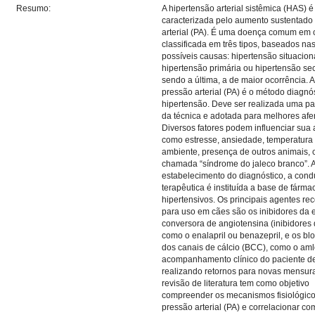
Resumo:
A hipertensão arterial sistêmica (HAS) é
caracterizada pelo aumento sustentado
arterial (PA). É uma doença comum em 
classificada em três tipos, baseados na
possíveis causas: hipertensão situacion
hipertensão primária ou hipertensão se
sendo a última, a de maior ocorrência. A
pressão arterial (PA) é o método diagnó
hipertensão. Deve ser realizada uma p
da técnica e adotada para melhores afe
Diversos fatores podem influenciar sua 
como estresse, ansiedade, temperatura
ambiente, presença de outros animais,
chamada “síndrome do jaleco branco”. 
estabelecimento do diagnóstico, a cond
terapêutica é instituída a base de fármac
hipertensivos. Os principais agentes 
para uso em cães são os inibidores da
conversora de angiotensina (inibidores
como o enalapril ou benazepril, e os b
dos canais de cálcio (BCC), como o aml
acompanhamento clínico do paciente dev
realizando retornos para novas mensur
revisão de literatura tem como objetivo
compreender os mecanismos fisiológic
pressão arterial (PA) e correlacionar co