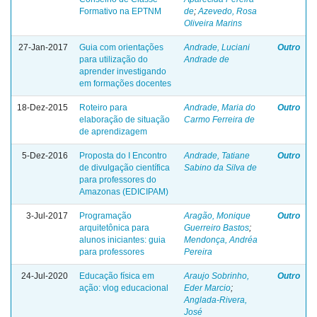
Formativo na EPTNM
de
;
Azevedo, Rosa
Oliveira Marins
27-Jan-2017
Guia com orientações
Andrade, Luciani
Outro
para utilização do
Andrade de
aprender investigando
em formações docentes
18-Dez-2015
Roteiro para
Andrade, Maria do
Outro
elaboração de situação
Carmo Ferreira de
de aprendizagem
5-Dez-2016
Proposta do I Encontro
Andrade, Tatiane
Outro
de divulgação científica
Sabino da Silva de
para professores do
Amazonas (EDICIPAM)
3-Jul-2017
Programação
Aragão, Monique
Outro
arquitetônica para
Guerreiro Bastos
;
alunos iniciantes: guia
Mendonça, Andréa
para professores
Pereira
24-Jul-2020
Educação física em
Araujo Sobrinho,
Outro
ação: vlog educacional
Eder Marcio
;
Anglada-Rivera,
José