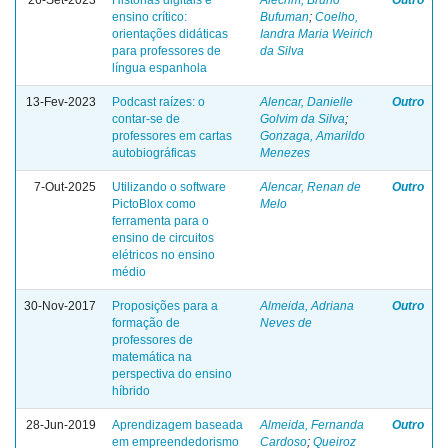
ensino crítico:
Bufuman
;
Coelho,
orientações didáticas
Iandra Maria Weirich
para professores de
da Silva
língua espanhola
13-Fev-2023
Podcast raízes: o
Alencar, Danielle
Outro
contar-se de
Golvim da Silva
;
professores em cartas
Gonzaga, Amarildo
autobiográficas
Menezes
7-Out-2025
Utilizando o software
Alencar, Renan de
Outro
PictoBlox como
Melo
ferramenta para o
ensino de circuitos
elétricos no ensino
médio
30-Nov-2017
Proposições para a
Almeida, Adriana
Outro
formação de
Neves de
professores de
matemática na
perspectiva do ensino
híbrido
28-Jun-2019
Aprendizagem baseada
Almeida, Fernanda
Outro
em empreendedorismo
Cardoso
;
Queiroz