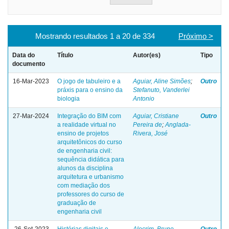
Mostrando resultados 1 a 20 de 334
Próximo >
Data do
Título
Autor(es)
Tipo
documento
16-Mar-2023
O jogo de tabuleiro e a
Aguiar, Aline Simões
;
Outro
práxis para o ensino da
Stefanuto, Vanderlei
biologia
Antonio
27-Mar-2024
Integração do BIM com
Aguiar, Cristiane
Outro
a realidade virtual no
Pereira de
;
Anglada-
ensino de projetos
Rivera, José
arquitetônicos do curso
de engenharia civil:
sequência didática para
alunos da disciplina
arquitetura e urbanismo
com mediação dos
professores do curso de
graduação de
engenharia civil
26-Set-2023
Histórias digitais e
Alecrim, Bruno
Outro