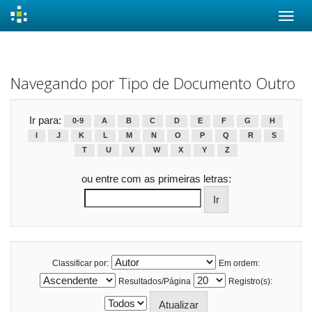
Skip
navigation
Navegando por Tipo de Documento Outro
Ir para:
0-9
A
B
C
D
E
F
G
H
I
J
K
L
M
N
O
P
Q
R
S
T
U
V
W
X
Y
Z
ou entre com as primeiras letras:
Classificar por:
Em ordem:
Resultados/Página
Registro(s):