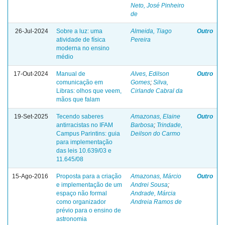
Neto, José Pinheiro
de
26-Jul-2024
Sobre a luz: uma
Almeida, Tiago
Outro
atividade de física
Pereira
moderna no ensino
médio
17-Out-2024
Manual de
Alves, Edilson
Outro
comunicação em
Gomes
;
Silva,
Libras: olhos que veem,
Cirlande Cabral da
mãos que falam
19-Set-2025
Tecendo saberes
Amazonas, Elaine
Outro
antirracistas no IFAM
Barbosa
;
Trindade,
Campus Parintins: guia
Deilson do Carmo
para implementação
das leis 10.639/03 e
11.645/08
15-Ago-2016
Proposta para a criação
Amazonas, Márcio
Outro
e implementação de um
Andrei Sousa
;
espaço não formal
Andrade, Márcia
como organizador
Andreia Ramos de
prévio para o ensino de
astronomia