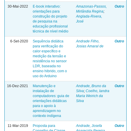
30-Mai-2022
E-book interativo:
Amazonas-Passos,
Outro
orientações para
Mirlândia Regina
;
construção do projeto
Anglada-Rivera,
de pesquisa na
José
educação profissional
técnica de nível médio
6-Set-2020
Sequência didática
Andrade Filho,
Outro
para verificação do
Josias Amaral de
calor específico e
medição da tensão e
resistência no sensor
LDR, baseada no
ensino hibrido, com o
uso do Arduino
16-Dez-2021
Manutenção e
Andrade, Bruno da
Outro
instalação de
Silva
;
Coelho, Iandra
computadores: guia de
Maria Weirich da
orientações didáticas
Silva
para o apoio à
aprendizagem no
contexto indígena
11-Mar-2019
Proposta para
Andrade, Josefa
Outro
Conselho de Classe
Aparecida Pereira