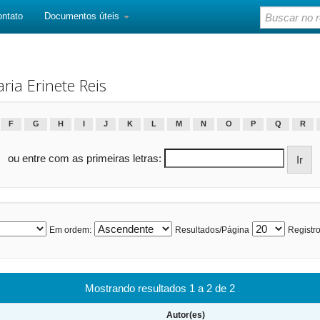
ontato
Documentos úteis
ria Erinete Reis
F
G
H
I
J
K
L
M
N
O
P
Q
R
ou entre com as primeiras letras:
Em ordem:
Resultados/Página
Registro
Mostrando resultados 1 a 2 de 2
Autor(es)