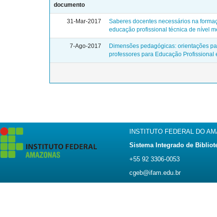
documento
31-Mar-2017
Saberes docentes necessários na formaç
educação profissional técnica de nível m
7-Ago-2017
Dimensões pedagógicas: orientações pa
professores para Educação Profissional 
INSTITUTO FEDERAL DO A
Sistema Integrado de Bibliot
+55 92 3306-0053
cgeb@ifam.edu.br