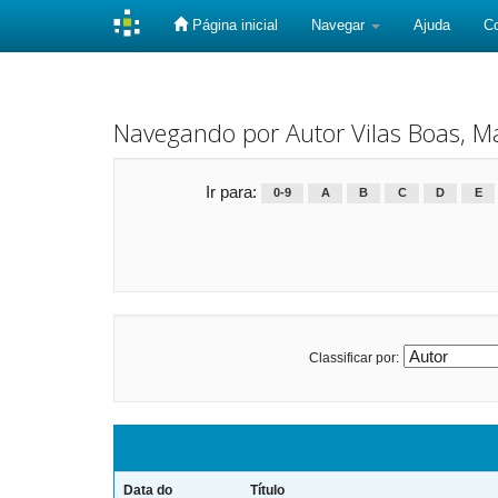
Página inicial
Navegar
Ajuda
C
Skip
navigation
Navegando por Autor Vilas Boas, Ma
Ir para:
0-9
A
B
C
D
E
Classificar por:
Data do
Título