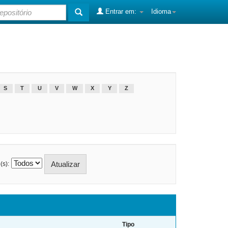
Entrar em:
Idioma
S
T
U
V
W
X
Y
Z
(s):
Tipo