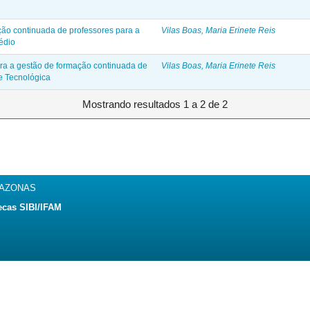
ão continuada de professores para a
Vilas Boas, Maria Erinete Reis
édio
ra a gestão de formação continuada de
Vilas Boas, Maria Erinete Reis
e Tecnológica
Mostrando resultados 1 a 2 de 2
MAZONAS
ecas SIBI/IFAM