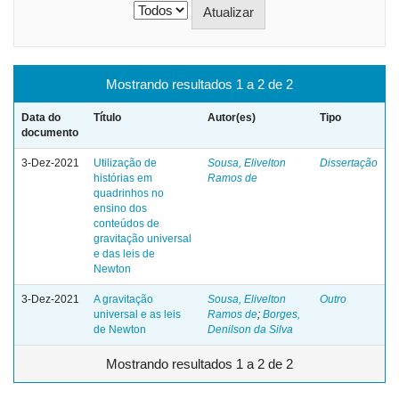
Mostrando resultados 1 a 2 de 2
Data do
Título
Autor(es)
Tipo
documento
3-Dez-2021
Utilização de
Sousa, Elivelton
Dissertação
histórias em
Ramos de
quadrinhos no
ensino dos
conteúdos de
gravitação universal
e das leis de
Newton
3-Dez-2021
A gravitação
Sousa, Elivelton
Outro
universal e as leis
Ramos de
;
Borges,
de Newton
Denilson da Silva
Mostrando resultados 1 a 2 de 2