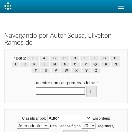
Skip
navigation
Navegando por Autor Sousa, Elivelton
Ramos de
Ir para:
0-9
A
B
C
D
E
F
G
H
I
J
K
L
M
N
O
P
Q
R
S
T
U
V
W
X
Y
Z
ou entre com as primeiras letras:
Classificar por:
Em ordem:
Resultados/Página
Registro(s):