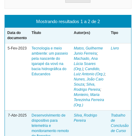
Mostrando resultados 1 a 2 de 2
Data do
Título
Autor(es)
Tipo
documento
5-Fev-2023
Tecnologia e meio
Matos, Guilherme
Livro
ambiente: um passeio
Junio Ferreira
;
pela nascente do
Machado, Ana
igarapé da vovó na
Lúcia Soares
bacia hidrográfica do
(Org.)
;
Candido,
Educandos
Luiz Antonio (Org.)
;
Nunes, João Caio
Souza
;
Silva,
Rodrigo Pereira
;
Monteiro, Maria
Terezinha Ferreira
(Org.)
7-Abr-2025
Desenvolvimento de
Silva, Rodrigo
Trabalho
dispositivo para
Pereira
de
telemetria e
Conclusão
monitoramento remoto
de Curso
de florestas