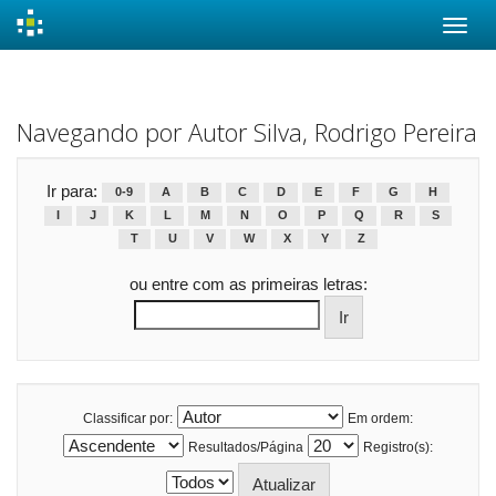
Skip
navigation
Navegando por Autor Silva, Rodrigo Pereira
Ir para:
0-9
A
B
C
D
E
F
G
H
I
J
K
L
M
N
O
P
Q
R
S
T
U
V
W
X
Y
Z
ou entre com as primeiras letras:
Classificar por:
Em ordem:
Resultados/Página
Registro(s):