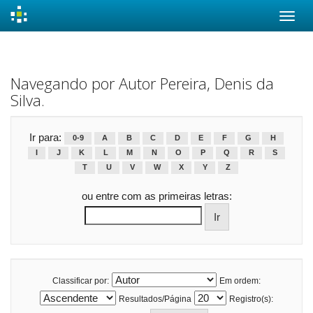
Skip
navigation
Navegando por Autor Pereira, Denis da
Silva.
Ir para:
0-9
A
B
C
D
E
F
G
H
I
J
K
L
M
N
O
P
Q
R
S
T
U
V
W
X
Y
Z
ou entre com as primeiras letras:
Classificar por:
Em ordem:
Resultados/Página
Registro(s):