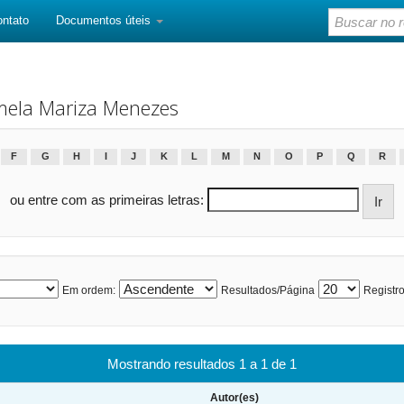
ontato
Documentos úteis
mela Mariza Menezes
F
G
H
I
J
K
L
M
N
O
P
Q
R
ou entre com as primeiras letras:
Em ordem:
Resultados/Página
Registro
Mostrando resultados 1 a 1 de 1
Autor(es)