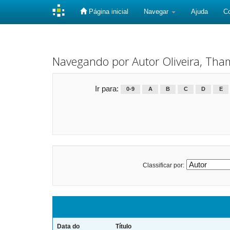
Página inicial
Navegar
Ajuda
C
Skip
navigation
Navegando por Autor Oliveira, Tha
Ir para:
0-9
A
B
C
D
E
Classificar por:
Data do
Título