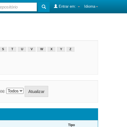
Entrar em:
Idioma
S
T
U
V
W
X
Y
Z
(s):
Tipo