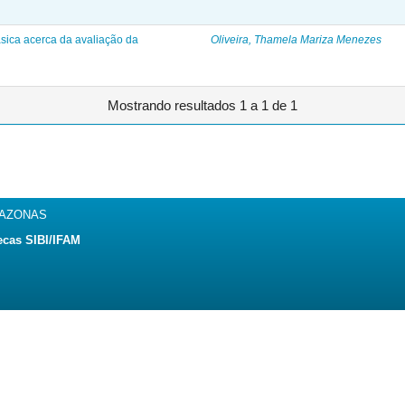
sica acerca da avaliação da
Oliveira, Thamela Mariza Menezes
Mostrando resultados 1 a 1 de 1
MAZONAS
ecas SIBI/IFAM