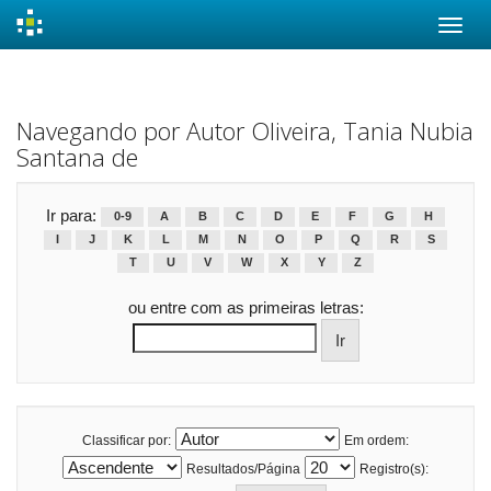
Skip
navigation
Navegando por Autor Oliveira, Tania Nubia
Santana de
Ir para:
0-9
A
B
C
D
E
F
G
H
I
J
K
L
M
N
O
P
Q
R
S
T
U
V
W
X
Y
Z
ou entre com as primeiras letras:
Classificar por:
Em ordem:
Resultados/Página
Registro(s):