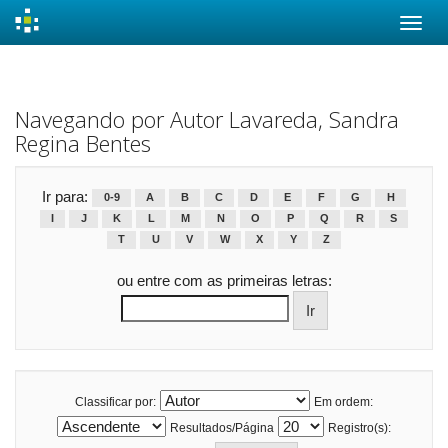
Skip
navigation
Navegando por Autor Lavareda, Sandra
Regina Bentes
Ir para:
0-9
A
B
C
D
E
F
G
H
I
J
K
L
M
N
O
P
Q
R
S
T
U
V
W
X
Y
Z
ou entre com as primeiras letras:
Classificar por:
Em ordem:
Resultados/Página
Registro(s):