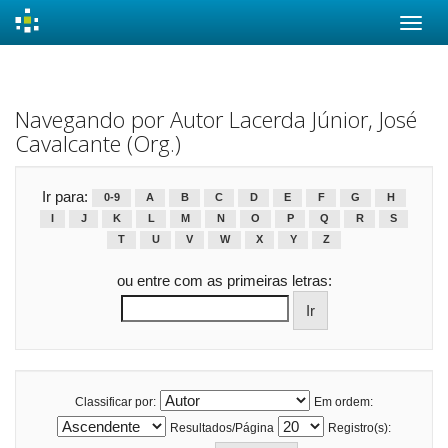
Skip
navigation
Navegando por Autor Lacerda Júnior, José
Cavalcante (Org.)
Ir para:
0-9
A
B
C
D
E
F
G
H
I
J
K
L
M
N
O
P
Q
R
S
T
U
V
W
X
Y
Z
ou entre com as primeiras letras:
Classificar por:
Em ordem:
Resultados/Página
Registro(s):