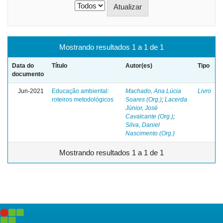
Mostrando resultados 1 a 1 de 1
Data do
Título
Autor(es)
Tipo
documento
Jun-2021
Educação ambiental:
Machado, Ana Lúcia
Livro
roteiros metodológicos
Soares (Org.)
;
Lacerda
Júnior, José
Cavalcante (Org.)
;
Silva, Daniel
Nascimento (Org.)
Mostrando resultados 1 a 1 de 1