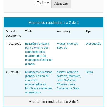
Mostrando resultados 1 a 2 de 2
Data do
Título
Autor(es)
Tipo
documento
4-Dez-2015
Estratégia didática
Freitas, Marciléa
Dissertação
para o ensino dos
Silva de
conhecimentos
relacionados às
mudanças climáticas
globais
4-Dez-2015
Mudanças climáticas
Freitas, Marciléa
Outro
globais: ensino de
Silva de
;
Marques,
conceitos
Jean Dalmo de
relacionados às
Oliveira
;
Paes,
MCGs em ambientes
Lucilene da Silva
amazônicos
Mostrando resultados 1 a 2 de 2