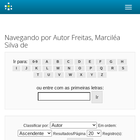
Skip
navigation
Navegando por Autor Freitas, Marciléa
Silva de
Ir para:
0-9
A
B
C
D
E
F
G
H
I
J
K
L
M
N
O
P
Q
R
S
T
U
V
W
X
Y
Z
ou entre com as primeiras letras:
Classificar por:
Em ordem:
Resultados/Página
Registro(s):