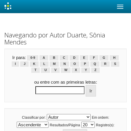
Skip
navigation
Navegando por Autor Duarte, Sônia
Mendes
Ir para:
0-9
A
B
C
D
E
F
G
H
I
J
K
L
M
N
O
P
Q
R
S
T
U
V
W
X
Y
Z
ou entre com as primeiras letras:
Classificar por:
Em ordem:
Resultados/Página
Registro(s):