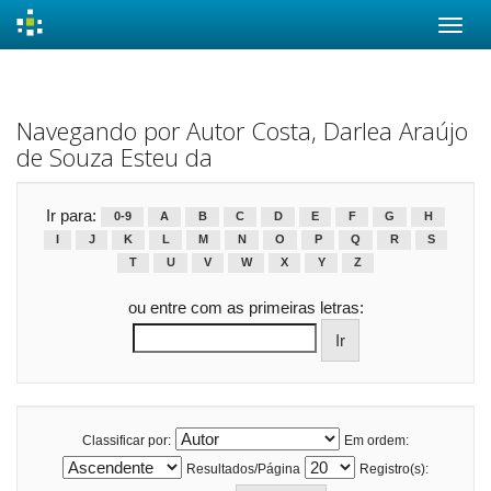
Skip
navigation
Navegando por Autor Costa, Darlea Araújo
de Souza Esteu da
Ir para:
0-9
A
B
C
D
E
F
G
H
I
J
K
L
M
N
O
P
Q
R
S
T
U
V
W
X
Y
Z
ou entre com as primeiras letras:
Classificar por:
Em ordem:
Resultados/Página
Registro(s):