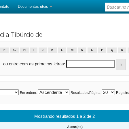
ontato
Documentos úteis
ila Tibúrcio de
F
G
H
I
J
K
L
M
N
O
P
Q
R
ou entre com as primeiras letras:
Em ordem:
Resultados/Página
Registro
Mostrando resultados 1 a 2 de 2
Autor(es)