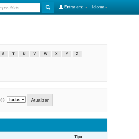
Entrar em:
Idioma
S
T
U
V
W
X
Y
Z
(s):
Tipo