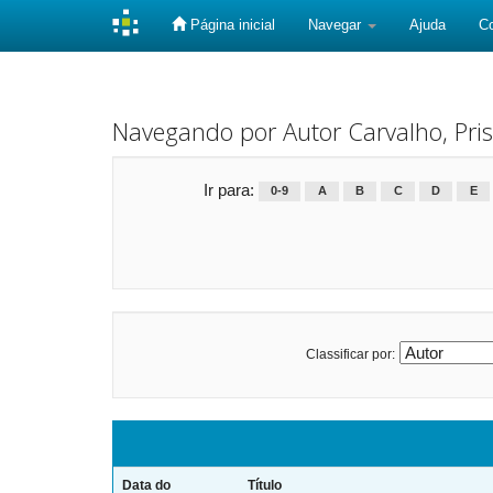
Página inicial
Navegar
Ajuda
C
Skip
navigation
Navegando por Autor Carvalho, Prisc
Ir para:
0-9
A
B
C
D
E
Classificar por:
Data do
Título