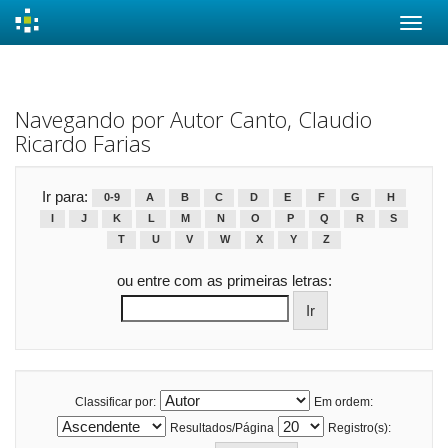
Skip
navigation
Navegando por Autor Canto, Claudio
Ricardo Farias
Ir para:
0-9
A
B
C
D
E
F
G
H
I
J
K
L
M
N
O
P
Q
R
S
T
U
V
W
X
Y
Z
ou entre com as primeiras letras:
Classificar por:
Em ordem:
Resultados/Página
Registro(s):