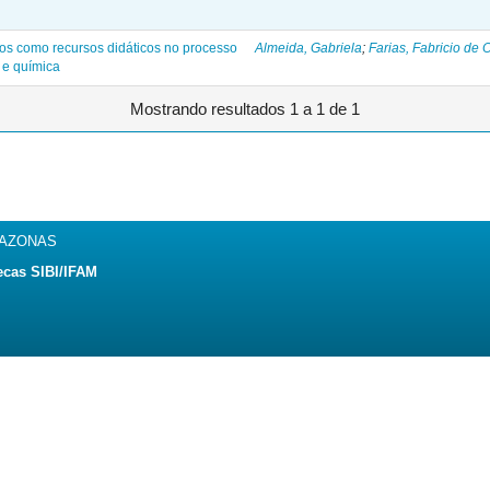
gos como recursos didáticos no processo
Almeida, Gabriela
;
Farias, Fabricio de O
 e química
Mostrando resultados 1 a 1 de 1
MAZONAS
ecas SIBI/IFAM