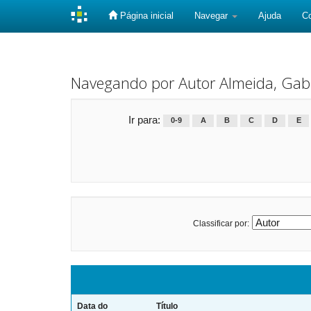
Página inicial
Navegar
Ajuda
C
Skip
navigation
Navegando por Autor Almeida, Gabr
Ir para:
0-9
A
B
C
D
E
Classificar por:
Data do
Título