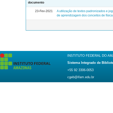
documento
23-Fev-2021
A utilização de textos padronizados e jo
de aprendizagem dos conceitos de física
INSTITUTO FEDERAL DO A
Sistema Integrado de Bibliot
+55 92 3306-0053
cgeb@ifam.edu.br