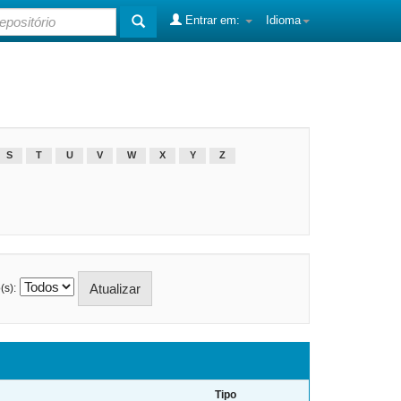
Entrar em:
Idioma
S
T
U
V
W
X
Y
Z
(s):
Tipo