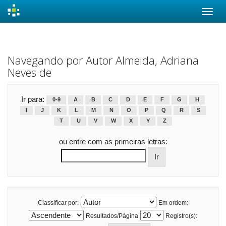
Skip
navigation
Navegando por Autor Almeida, Adriana
Neves de
Ir para:
0-9
A
B
C
D
E
F
G
H
I
J
K
L
M
N
O
P
Q
R
S
T
U
V
W
X
Y
Z
ou entre com as primeiras letras:
Classificar por:
Em ordem:
Resultados/Página
Registro(s):