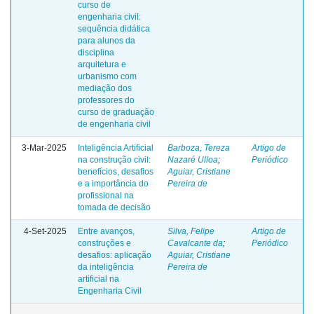
curso de
engenharia civil:
sequência didática
para alunos da
disciplina
arquitetura e
urbanismo com
mediação dos
professores do
curso de graduação
de engenharia civil
3-Mar-2025
Inteligência Artificial
Barboza, Tereza
Artigo de
na construção civil:
Nazaré Ulloa
;
Periódico
benefícios, desafios
Aguiar, Cristiane
e a importância do
Pereira de
profissional na
tomada de decisão
4-Set-2025
Entre avanços,
Silva, Felipe
Artigo de
construções e
Cavalcante da
;
Periódico
desafios: aplicação
Aguiar, Cristiane
da inteligência
Pereira de
artificial na
Engenharia Civil