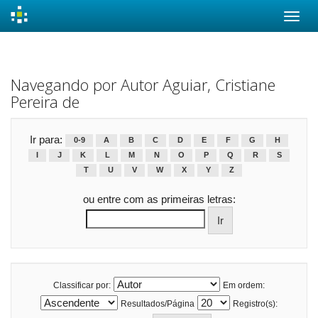
Skip
navigation
Navegando por Autor Aguiar, Cristiane
Pereira de
Ir para:
0-9
A
B
C
D
E
F
G
H
I
J
K
L
M
N
O
P
Q
R
S
T
U
V
W
X
Y
Z
ou entre com as primeiras letras:
Classificar por:
Em ordem:
Resultados/Página
Registro(s):