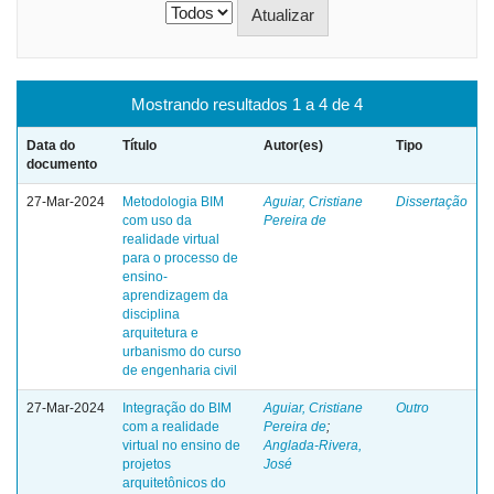
Mostrando resultados 1 a 4 de 4
Data do
Título
Autor(es)
Tipo
documento
27-Mar-2024
Metodologia BIM
Aguiar, Cristiane
Dissertação
com uso da
Pereira de
realidade virtual
para o processo de
ensino-
aprendizagem da
disciplina
arquitetura e
urbanismo do curso
de engenharia civil
27-Mar-2024
Integração do BIM
Aguiar, Cristiane
Outro
com a realidade
Pereira de
;
virtual no ensino de
Anglada-Rivera,
projetos
José
arquitetônicos do