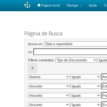
Página inicial
Navegar
Ajuda
C
Skip
navigation
Página de Busca
Buscar em:
por
Filtros correntes: