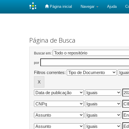
Página inicial
Navegar
Ajuda
C
Skip
navigation
Página de Busca
Buscar em:
por
Filtros correntes: