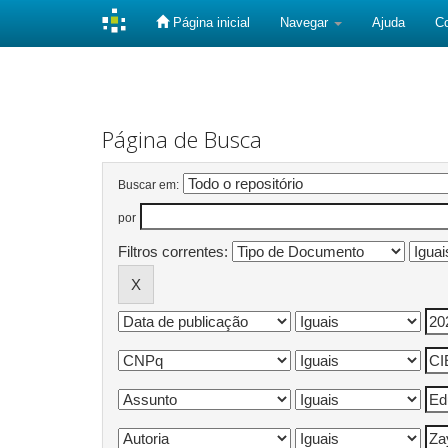
Página inicial
Navegar
Ajuda
C
Skip
navigation
Página de Busca
Buscar em:
por
Filtros correntes: