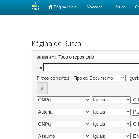
Página inicial
Navegar
Ajuda
C
Skip
navigation
Página de Busca
Buscar em:
por
Filtros correntes: