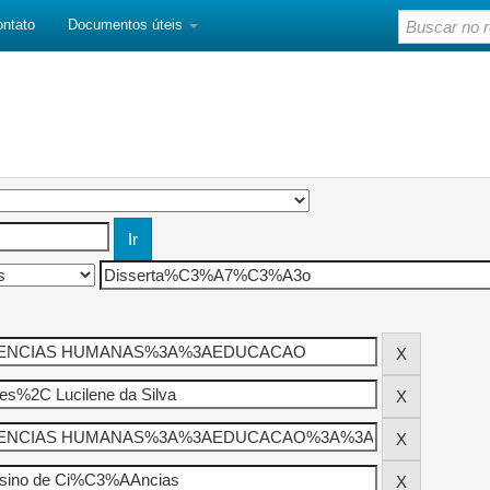
ontato
Documentos úteis