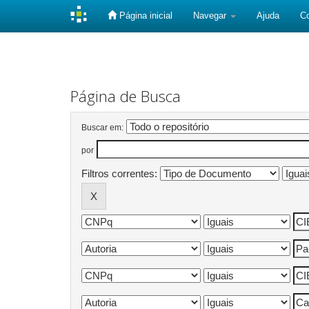
Página inicial
Navegar
Ajuda
C
Skip
navigation
Página de Busca
Buscar em:
por
Filtros correntes: