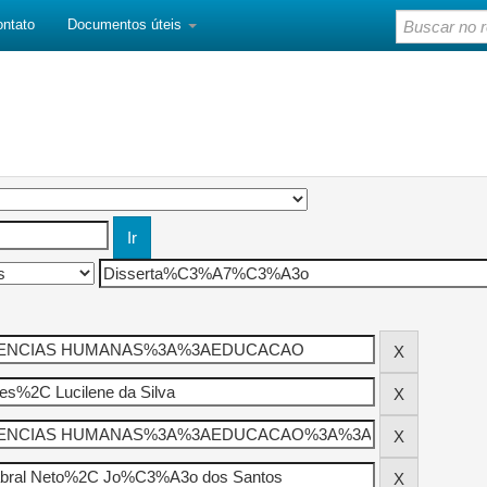
ontato
Documentos úteis