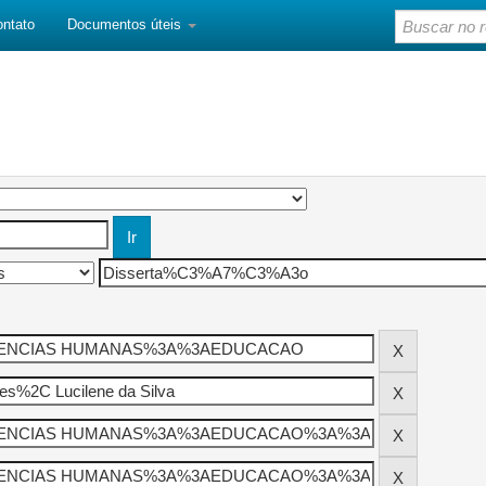
ontato
Documentos úteis