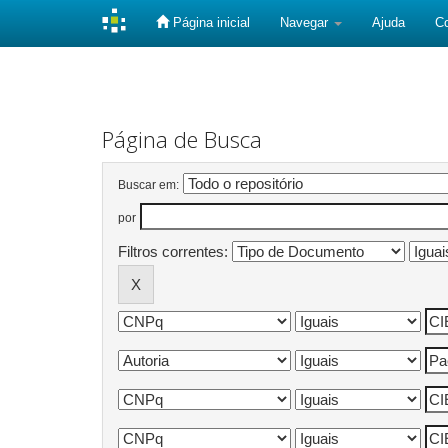
Página inicial
Navegar
Ajuda
C
Skip
navigation
Página de Busca
Buscar em:
por
Filtros correntes: