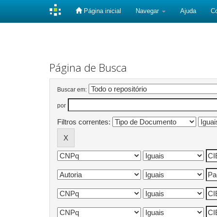
Página inicial
Navegar
Ajuda
C
Skip
navigation
Página de Busca
Buscar em:
por
Filtros correntes: