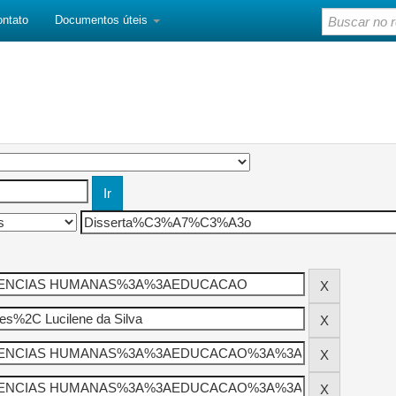
ontato
Documentos úteis