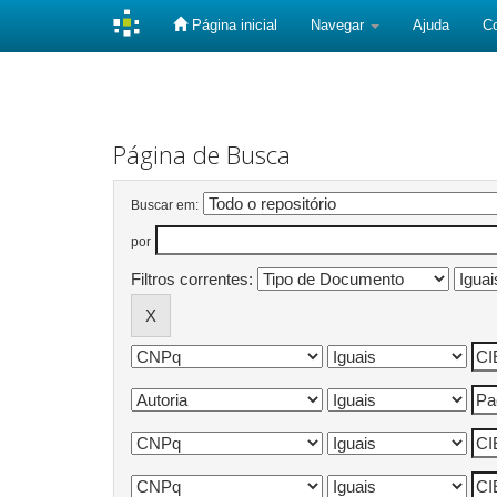
Página inicial
Navegar
Ajuda
C
Skip
navigation
Página de Busca
Buscar em:
por
Filtros correntes: