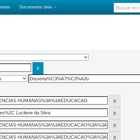
ontato
Documentos úteis