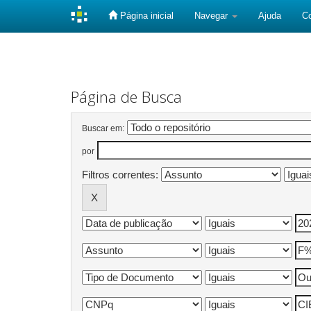
Página inicial
Navegar
Ajuda
C
Skip
navigation
Página de Busca
Buscar em:
por
Filtros correntes: