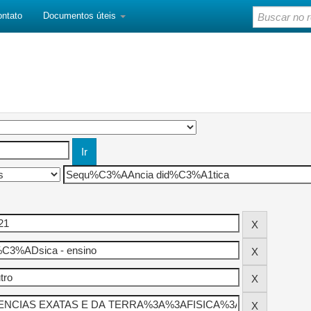
ontato
Documentos úteis