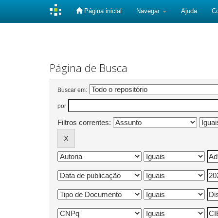
Página inicial
Navegar
Ajuda
C
Skip
navigation
Página de Busca
Buscar em:
por
Filtros correntes: