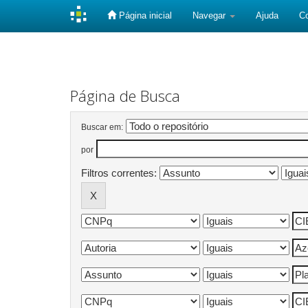
Página inicial
Navegar
Ajuda
C
Skip
navigation
Página de Busca
Buscar em:
por
Filtros correntes: