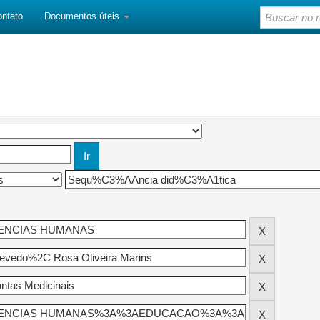
ontato
Documentos úteis