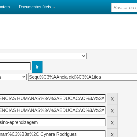
ontato
Documentos úteis