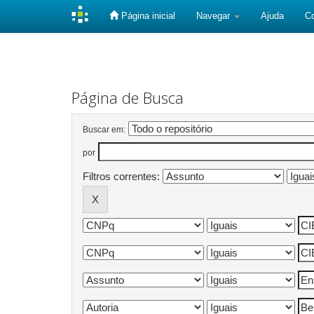
Página inicial
Navegar
Ajuda
C
Skip
navigation
Página de Busca
Buscar em:
por
Filtros correntes: