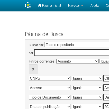
Página inicial
Navegar
Ajuda
C
Skip
navigation
Página de Busca
Buscar em:
por
Filtros correntes: