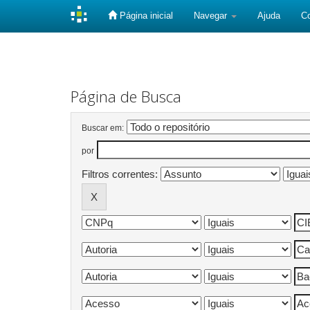
Página inicial
Navegar
Ajuda
C
Skip
navigation
Página de Busca
Buscar em:
por
Filtros correntes: