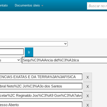
ontato
Documentos úteis