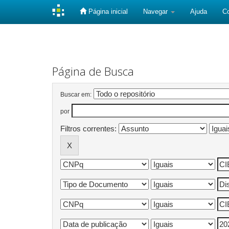
Página inicial
Navegar
Ajuda
C
Skip
navigation
Página de Busca
Buscar em:
por
Filtros correntes: