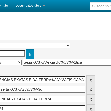
ontato
Documentos úteis