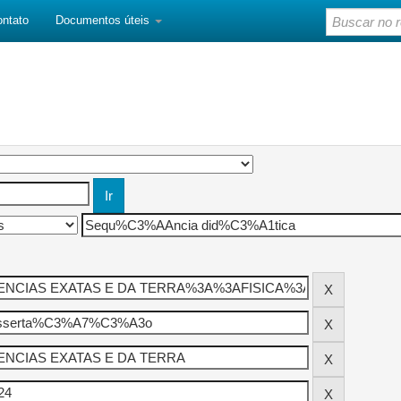
ontato
Documentos úteis