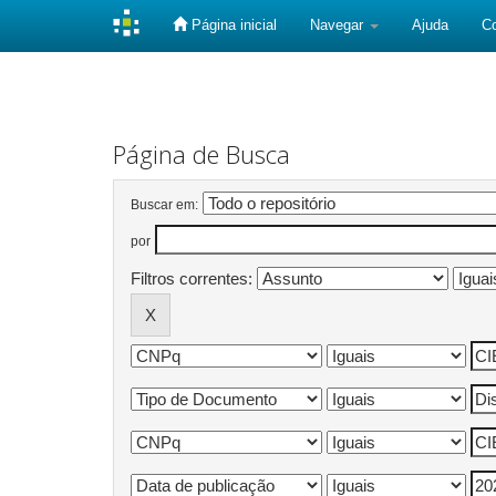
Página inicial
Navegar
Ajuda
C
Skip
navigation
Página de Busca
Buscar em:
por
Filtros correntes: