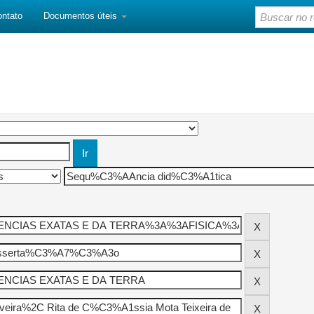
ontato
Documentos úteis