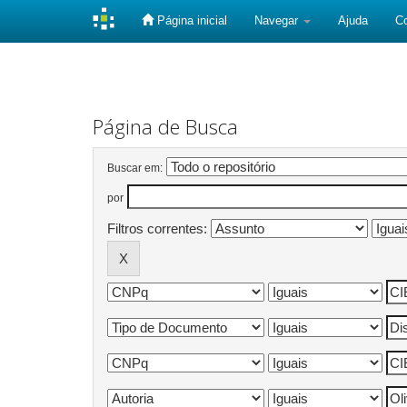
Página inicial
Navegar
Ajuda
C
Skip
navigation
Página de Busca
Buscar em:
por
Filtros correntes: