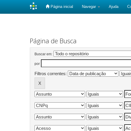
Página inicial
Navegar
Ajuda
C
Skip
navigation
Página de Busca
Buscar em:
por
Filtros correntes: