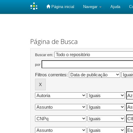
Página inicial
Navegar
Ajuda
C
Skip
navigation
Página de Busca
Buscar em:
por
Filtros correntes: