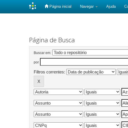
Página inicial
Navegar
Ajuda
C
Skip
navigation
Página de Busca
Buscar em:
por
Filtros correntes: